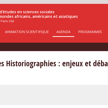
d’études en sciences sociales
 mondes africains, américains et asiatiques
 Paris Cité
ANIMATION SCIENTIFIQUE
AGENDA
PROGRAMMES
s Historiographies : enjeux et déb