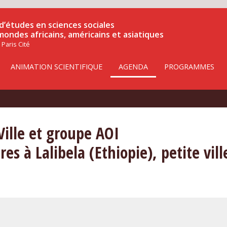
d’études en sciences sociales
 mondes africains, américains et asiatiques
 Paris Cité
ANIMATION SCIENTIFIQUE
AGENDA
PROGRAMMES
ille et groupe AOI
es à Lalibela (Ethiopie), petite vil