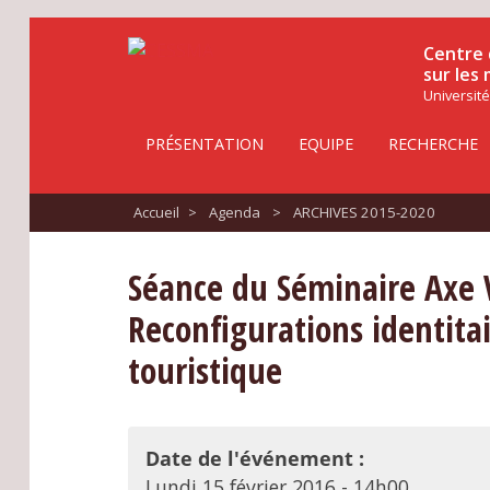
Centre 
sur les
Université
PRÉSENTATION
EQUIPE
RECHERCHE
Accueil
>
Agenda
>
ARCHIVES 2015-2020
Séance du Séminaire Axe V
Reconfigurations identitair
touristique
Date de l'événement :
Lundi 15 février 2016 - 14h00