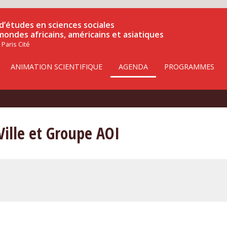
d’études en sciences sociales
 mondes africains, américains et asiatiques
 Paris Cité
ANIMATION SCIENTIFIQUE
AGENDA
PROGRAMMES
ille et Groupe AOI