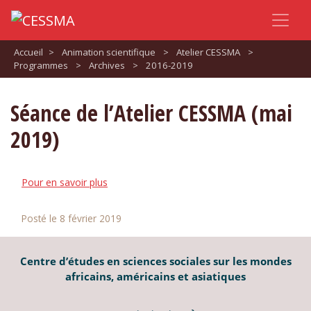
Accueil
>
Animation scientifique
>
Atelier CESSMA
>
Programmes
>
Archives
>
2016-2019
Séance de l’Atelier CESSMA (mai
2019)
Pour en savoir plus
Posté le 8 février 2019
Centre d’études en sciences sociales sur les mondes
africains, américains et asiatiques