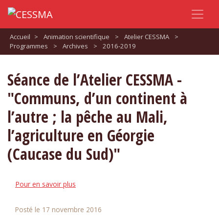
Accueil
>
Animation scientifique
>
Atelier CESSMA
>
Programmes
>
Archives
>
2016-2019
Séance de l’Atelier CESSMA -
"Communs, d’un continent à
l’autre ; la pêche au Mali,
l’agriculture en Géorgie
(Caucase du Sud)"
Pour en savoir plus
Posté le 17 novembre 2016