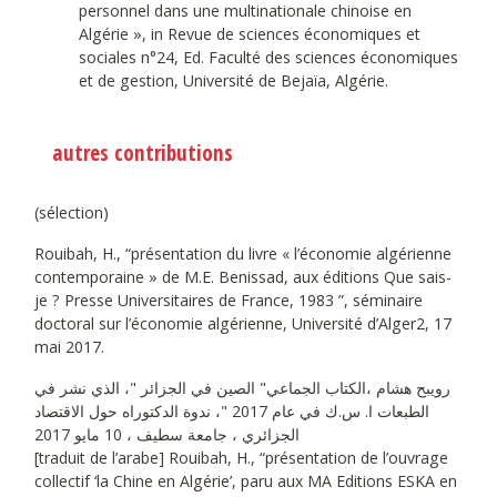
personnel dans une multinationale chinoise en
Algérie », in Revue de sciences économiques et
sociales n°24, Ed. Faculté des sciences économiques
et de gestion, Université de Bejaïa, Algérie.
autres contributions
(sélection)
Rouibah, H., “présentation du livre « l’économie algérienne
contemporaine » de M.E. Benissad, aux éditions Que sais-
je ? Presse Universitaires de France, 1983 ”, séminaire
doctoral sur l’économie algérienne, Université d’Alger2, 17
mai 2017.
رويبح هشام ،الكتاب الجماعي" الصين في الجزائر "، الذي نشر في
الطبعات ا. س.ك في عام 2017 "، ندوة الدكتوراه حول الاقتصاد
الجزائري ، جامعة سطيف ، 10 مايو 2017
[traduit de l’arabe] Rouibah, H., “présentation de l’ouvrage
collectif ‘la Chine en Algérie’, paru aux MA Editions ESKA en