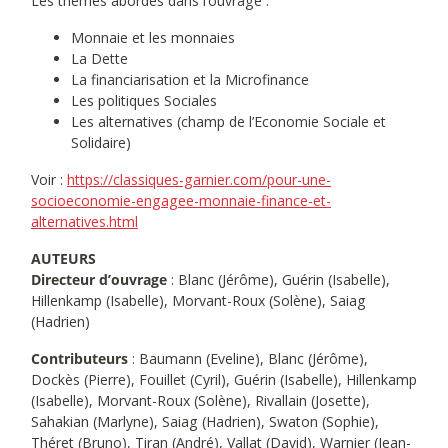
Les thèmes abordés dans l’ouvrage :
Monnaie et les monnaies
La Dette
La financiarisation et la Microfinance
Les politiques Sociales
Les alternatives (champ de l’Economie Sociale et
Solidaire)
Voir :
https://classiques-garnier.com/pour-une-
socioeconomie-engagee-monnaie-finance-et-
alternatives.html
AUTEURS
Directeur d’ouvrage
: Blanc (Jérôme), Guérin (Isabelle),
Hillenkamp (Isabelle), Morvant-Roux (Solène), Saiag
(Hadrien)
Contributeurs
: Baumann (Eveline), Blanc (Jérôme),
Dockès (Pierre), Fouillet (Cyril), Guérin (Isabelle), Hillenkamp
(Isabelle), Morvant-Roux (Solène), Rivallain (Josette),
Sahakian (Marlyne), Saiag (Hadrien), Swaton (Sophie),
Théret (Bruno), Tiran (André), Vallat (David), Warnier (Jean-