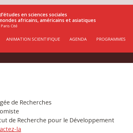
d’études en sciences sociales
 mondes africains, américains et asiatiques
 Paris Cité
ANIMATION SCIENTIFIQUE
AGENDA
PROGRAMMES
gée de Recherches
omiste
itut de Recherche pour le Développement
actez-la