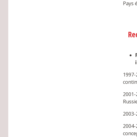
Pays é
Re
1997-
conti
2001-
Russi
2003-
2004-2
conce