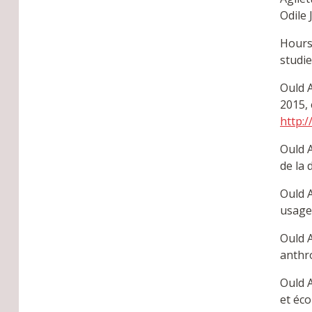
Odile 
Hours
studie
Ould A
2015, 
http:
Ould A
de la 
Ould A
usages
Ould A
anthr
Ould A
et éco