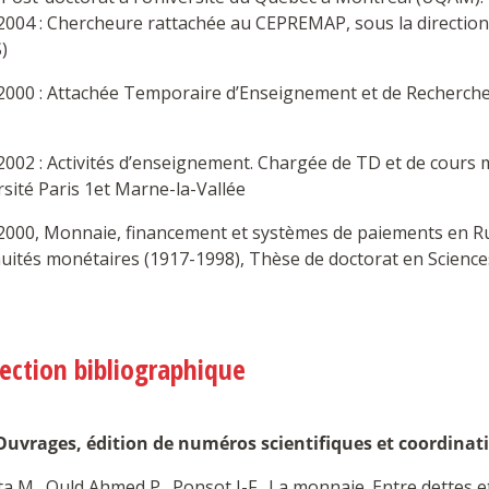
2004 : Chercheure rattachée au CEPREMAP, sous la directio
)
2000 : Attachée Temporaire d’Enseignement et de Recherche 
2002 : Activités d’enseignement. Chargée de TD et de cours 
sité Paris 1et Marne-la-Vallée
2000, Monnaie, financement et systèmes de paiements en Rus
nuités monétaires (1917-1998), Thèse de doctorat en Scien
lection bibliographique
Ouvrages, édition de numéros scientifiques et coordinat
ta M., Ould Ahmed P., Ponsot J-F., La monnaie. Entre dettes e