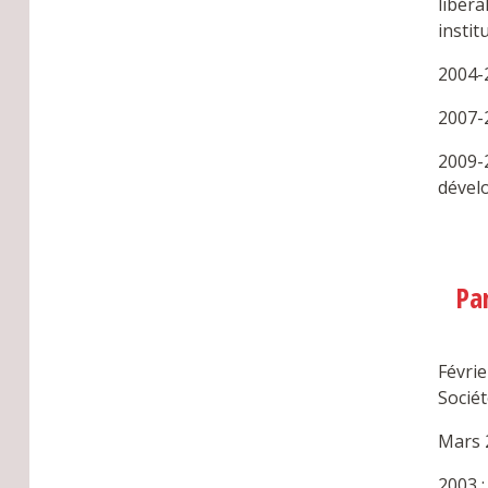
libéra
instit
2004-2
2007-
2009-2
dével
Pa
Févri
Sociét
Mars 2
2003 :