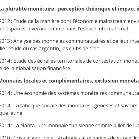
La pluralité monétaire : perception théorique et impact 
2012 : Etude de la manière dont l’économie mainstream envis
un espace souverain comme dans l’espace international
2013 : Analyse des monnaies communautaires et de leur inte
elle : étude du cas argentin, les clubs de troc
014 : Etude des échelles territoriales de contestation monéta
 de la globalisation financière
Monnaies locales et complémentaires, exclusion monétair
2014 : Une économie des systèmes monétaires communauta
014 : La fabrique sociale des monnaies : genèses et savoir
que latine
014 : La Nabta, une monnaie tunisienne comme pilier de lut
010 : Crise argentine et stratégies alternatives de survie, le