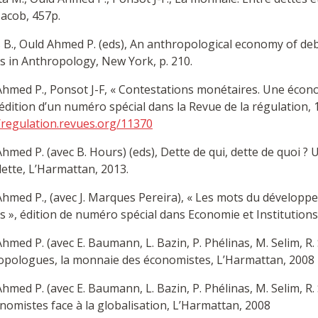
Jacob, 457p.
 B., Ould Ahmed P. (eds), An anthropological economy of deb
s in Anthropology, New York, p. 210.
hmed P., Ponsot J-F, « Contestations monétaires. Une écono
édition d’un numéro spécial dans la Revue de la régulation, 
//regulation.revues.org/11370
hmed P. (avec B. Hours) (eds), Dette de qui, dette de quoi
dette, L’Harmattan, 2013.
hmed P., (avec J. Marques Pereira), « Les mots du développe
 », édition de numéro spécial dans Economie et Institutions 
hmed P. (avec E. Baumann, L. Bazin, P. Phélinas, M. Selim, R. 
opologues, la monnaie des économistes, L’Harmattan, 2008
hmed P. (avec E. Baumann, L. Bazin, P. Phélinas, M. Selim, R
nomistes face à la globalisation, L’Harmattan, 2008