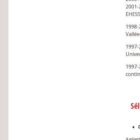
2001-
EHESS
1998-
Vallée
1997-
Univer
1997-
conti
Sé
Agliet