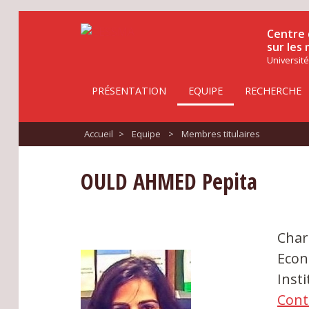
Centre 
sur les
Université
PRÉSENTATION
EQUIPE
RECHERCHE
Accueil
>
Equipe
>
Membres titulaires
OULD AHMED Pepita
Char
Econ
Inst
Cont