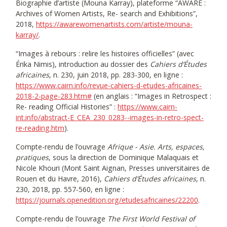
Biographie d’artiste (Mouna Karray), plateforme “AWARE :
Archives of Women Artists, Re- search and Exhibitions”,
2018,
https://awarewomenartists.com/artiste/mouna-
karray/
.
“Images à rebours : relire les histoires officielles” (avec
Érika Nimis), introduction au dossier des
Cahiers d’Études
africaines
, n. 230, juin 2018, pp. 283-300, en ligne :
https://www.cairn.info/revue-cahiers-d-etudes-africaines-
2018-2-page-283.htm#
(en anglais : “Images in Retrospect :
Re- reading Official Histories” :
https://www.cairn-
int.info/abstract-E_CEA_230_0283--images-in-retro-spect-
re-reading.htm
).
Compte-rendu de l’ouvrage
Afrique - Asie. Arts, espaces,
pratiques
, sous la direction de Dominique Malaquais et
Nicole Khouri (Mont Saint Aignan, Presses universitaires de
Rouen et du Havre, 2016),
Cahiers d’Études africaines
, n.
230, 2018, pp. 557-560, en ligne :
https://journals.openedition.org/etudesafricaines/22200
.
Compte-rendu de l’ouvrage
The First World Festival of