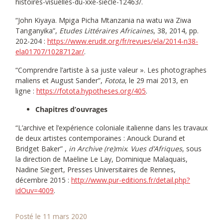
histoires-visuelles-du-xxe-siecle-12463/.
“John Kiyaya. Mpiga Picha Mtanzania na watu wa Ziwa
Tanganyika”,
Etudes Littéraires Africaines
, 38, 2014, pp.
202-204 :
https://www.erudit.org/fr/revues/ela/2014-n38-
ela01707/1028712ar/
.
“Comprendre l’artiste à sa juste valeur ». Les photographes
maliens et August Sander”,
Fotota
, le 29 mai 2013, en
ligne :
https://fotota.hypotheses.org/405
.
Chapitres d’ouvrages
“L’archive et l’expérience coloniale italienne dans les travaux
de deux artistes contemporaines : Anouck Durand et
Bridget Baker” ,
in Archive (re)mix
.
Vues d’Afriques
, sous
la direction de Maëline Le Lay, Dominique Malaquais,
Nadine Siegert, Presses Universitaires de Rennes,
décembre 2015 :
http://www.pur-editions.fr/detail.php?
idOuv=4009
.
Posté le 11 mars 2020