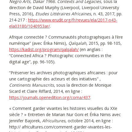
Negro Arts, Dakar 1966. Contexts and Legacies,
sous la
direction de David Murphy (Liverpool, Liverpool University
Press, 2016),
Etudes Littéraires Africaines
, n. 43, 2017, pp.
214-217 :
https://www.erudit.org/fr/revues/ela/2017-n43-
ela03180/1040953ar/
.
Afrique connectée ? Communautés photographiques à l’ère
numérique” (avec Érika Nimis),
Qalqalah
, 2015, pp. 98-105,
https://kadist.org/program/qalqalah/
(en anglais :
“Connected Africa ? Photographic communities in the
digital age”, pp. 96-105).
“Préserver les archives photographiques africaines : pour
une cartographie des acteurs et des initiatives” ,
Continents Manuscrits
, sous la direction de Monique
Sicard et Claire Riffard, 2014, en ligne :
https://journals.openedition.org/coma/437
.
« Comment garder vivantes les histoires visuelles du XXe
siècle ? » Entretien de Marian Nur Goni et Érika Nimis avec
Jennifer Bajorek,
Africultures
, octobre 2014, en ligne :
http:// africultures.com/comment-garder-vivantes-les-