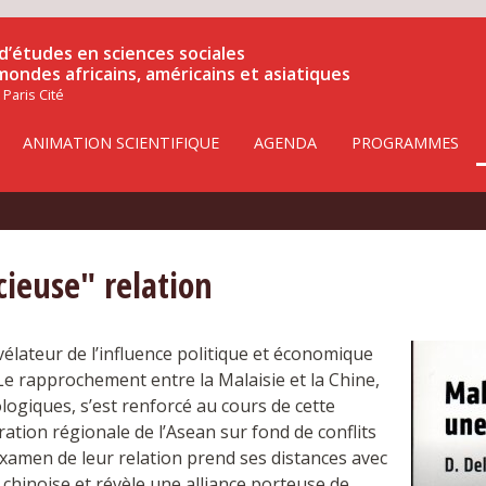
d’études en sciences sociales
 mondes africains, américains et asiatiques
 Paris Cité
ANIMATION SCIENTIFIQUE
AGENDA
PROGRAMMES
cieuse" relation
vélateur de l’influence politique et économique
 Le rapprochement entre la Malaisie et la Chine,
ogiques, s’est renforcé au cours de cette
ation régionale de l’Asean sur fond de conflits
examen de leur relation prend ses distances avec
hinoise et révèle une alliance porteuse de