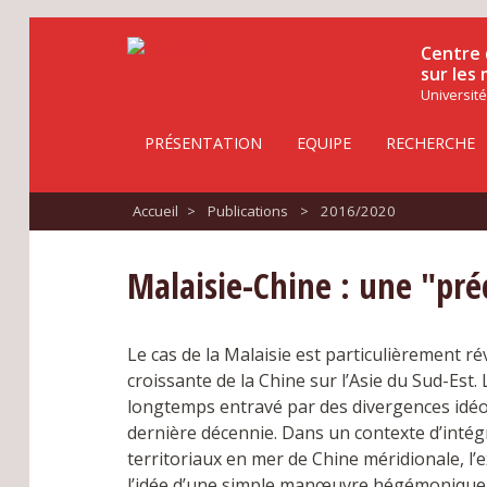
Centre 
sur les
Université
PRÉSENTATION
EQUIPE
RECHERCHE
Accueil
>
Publications
>
2016/2020
Malaisie-Chine : une "pré
Le cas de la Malaisie est particulièrement ré
croissante de la Chine sur l’Asie du Sud-Est.
longtemps entravé par des divergences idéol
dernière décennie. Dans un contexte d’intégr
territoriaux en mer de Chine méridionale, l’
l’idée d’une simple manœuvre hégémonique c