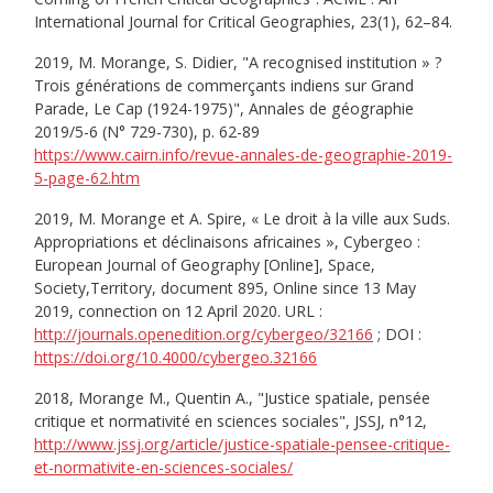
International Journal for Critical Geographies, 23(1), 62–84.
2019, M. Morange, S. Didier, "A recognised institution » ?
Trois générations de commerçants indiens sur Grand
Parade, Le Cap (1924-1975)", Annales de géographie
2019/5-6 (N° 729-730), p. 62-89
https://www.cairn.info/revue-annales-de-geographie-2019-
5-page-62.htm
2019, M. Morange et A. Spire, « Le droit à la ville aux Suds.
Appropriations et déclinaisons africaines », Cybergeo :
European Journal of Geography [Online], Space,
Society,Territory, document 895, Online since 13 May
2019, connection on 12 April 2020. URL :
http://journals.openedition.org/cybergeo/32166
; DOI :
https://doi.org/10.4000/cybergeo.32166
2018, Morange M., Quentin A., "Justice spatiale, pensée
critique et normativité en sciences sociales", JSSJ, n°12,
http://www.jssj.org/article/justice-spatiale-pensee-critique-
et-normativite-en-sciences-sociales/