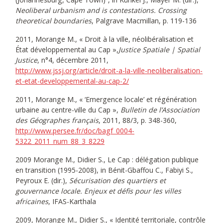
Neoliberal urbanism and is contestations. Crossing
theoretical boundaries
, Palgrave Macmillan, p. 119-136
2011, Morange M., « Droit à la ville, néolibéralisation et
État développemental au Cap »,
Justice Spatiale | Spatial
Justice
, n°4, décembre 2011,
http://www.jssj.org/article/droit-a-la-ville-neoliberalisation-
et-etat-developpemental-au-cap-2/
2011, Morange M., « ‘Emergence locale’ et régénération
urbaine au centre-ville du Cap »,
Bulletin de l’Association
des Géographes français
, 2011, 88/3, p. 348-360,
http://www.persee.fr/doc/bagf_0004-
5322_2011_num_88_3_8229
2009 Morange M., Didier S., Le Cap : délégation publique
en transition (1995-2008), in Bénit-Gbaffou C., Fabiyi S.,
Peyroux E. (dir.),
Sécurisation des quartiers et
gouvernance locale. Enjeux et défis pour les villes
africaines
, IFAS-Karthala
2009, Morange M., Didier S., « Identité territoriale, contrôle