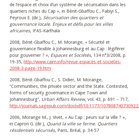
de l’espace et choix d’un système de sécurisation dans les
quartiers riches du Cap », in Bénit-Gbaffou C., Fabiyi S.,
Peyroux E. (dir.),
Sécurisation des quartiers et
gouvernance locale. Enjeux et défis pour les villes
africaines
, IFAS-Karthala
2008, Bénit-Gbaffou C., M. Morange, « Sécurité et
gouvernance flexible à Johannesburg et au Cap : légiférer
pour gouverner ? »,
Espaces et Sociétés
, 134 n°3/2008, p.
19-35,
http://www.cairn.info/revue-espaces-et-societes-
2008-3-page-19.htm
2008, Bénit-Gbaffou C., S. Didier, M. Morange,
“Communities, the private sector and the State. Contested,
forms of security governance in Cape Town and
Johannesburg”,
Urban Affairs Review
, vol. 43, p. 691 – 717,
http://journals.sagepub.com/doi/pdf/10.1177/107808740730922
2006, Morange M., J. Vivet, « Au Cap : peurs sur la ville ? »,
in Capron G. (dir.),
Quand la ville se ferme. Quartiers
résidentiels sécurisés
, Paris, Bréal, p. 34-57