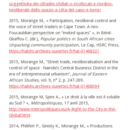
soggettivita-dei-cittadini-sfollati-o-ricollocati-e-riordino-
neoliberale-dello-spazio-a-citta-del-capo-e-lome/
2015, Morange M., « Participation, neoliberal control and
the voice of street traders in Cape Town. A neo-
Foucauldian perspective on “invited spaces” », in Bénit-
Gbaffou C. (dir.),
Popular politics in South African cities
Unpacking community participation
, Le Cap, HSRC Press,
https://halshs.archives-ouvertes.fr/hal-01468321
2015, Morange M., “Street trade, neoliberalisation and the
control of space : Nairobi’s Central Business District in the
era of entrepreneurial urbanism”,
Journal of Eastern
African Studies
, vol. 9, n° 2, p. 247-269,
https://halshs.archives-ouvertes.fr/hal-01468094
2015, Morange M, Spire A., « Le droit à la ville est-il soluble
au Sud ? »,
Métropolitiques
, 17 avril 2015,
http://www.metropolitiques.eu/A-Right-to-the-City-in-the-
Global.html
2014, Philifert P., Ginisty K., Morange M., « Productions