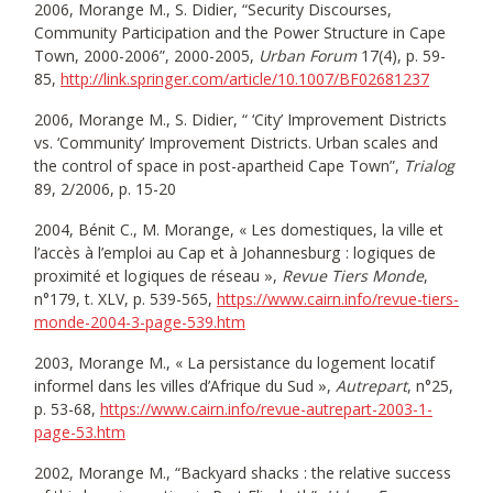
2006, Morange M., S. Didier, “Security Discourses,
Community Participation and the Power Structure in Cape
Town, 2000-2006”, 2000-2005,
Urban Forum
17(4), p. 59-
85,
http://link.springer.com/article/10.1007/BF02681237
2006, Morange M., S. Didier, “ ‘City’ Improvement Districts
vs. ‘Community’ Improvement Districts. Urban scales and
the control of space in post-apartheid Cape Town”,
Trialog
89, 2/2006, p. 15-20
2004, Bénit C., M. Morange, « Les domestiques, la ville et
l’accès à l’emploi au Cap et à Johannesburg : logiques de
proximité et logiques de réseau »,
Revue Tiers Monde
,
n°179, t. XLV, p. 539-565,
https://www.cairn.info/revue-tiers-
monde-2004-3-page-539.htm
2003, Morange M., « La persistance du logement locatif
informel dans les villes d’Afrique du Sud »,
Autrepart
, n°25,
p. 53-68,
https://www.cairn.info/revue-autrepart-2003-1-
page-53.htm
2002, Morange M., “Backyard shacks : the relative success