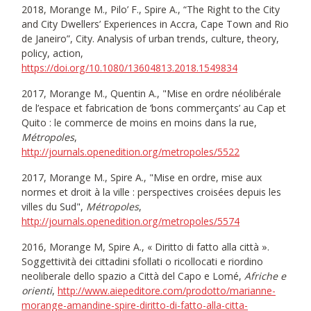
2018, Morange M., Pilo’ F., Spire A., “The Right to the City
and City Dwellers’ Experiences in Accra, Cape Town and Rio
de Janeiro”, City. Analysis of urban trends, culture, theory,
policy, action,
https://doi.org/10.1080/13604813.2018.1549834
2017, Morange M., Quentin A., "Mise en ordre néolibérale
de l’espace et fabrication de ’bons commerçants’ au Cap et
Quito : le commerce de moins en moins dans la rue,
Métropoles
,
http://journals.openedition.org/metropoles/5522
2017, Morange M., Spire A., "Mise en ordre, mise aux
normes et droit à la ville : perspectives croisées depuis les
villes du Sud",
Métropoles
,
http://journals.openedition.org/metropoles/5574
2016, Morange M, Spire A., « Diritto di fatto alla città ».
Soggettività dei cittadini sfollati o ricollocati e riordino
neoliberale dello spazio a Città del Capo e Lomé,
Afriche e
orienti
,
http://www.aiepeditore.com/prodotto/marianne-
morange-amandine-spire-diritto-di-fatto-alla-citta-