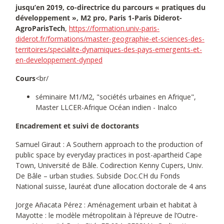
jusqu’en 2019, co-directrice du parcours « pratiques du
développement », M2 pro, Paris 1-Paris Diderot-
AgroParisTech
,
https://formation.univ-paris-
diderot.fr/formations/master-geographie-et-sciences-des-
territoires/specialite-dynamiques-des-pays-emergents-et-
en-developpement-dynped
Cours
<br/
séminaire M1/M2, "sociétés urbaines en Afrique",
Master LLCER-Afrique Océan indien - Inalco
Encadrement et suivi de doctorants
Samuel Giraut : A Southern approach to the production of
public space by everyday practices in post-apartheid Cape
Town, Université de Bâle. Codirection Kenny Cupers, Univ.
De Bâle – urban studies. Subside Doc.CH du Fonds
National suisse, lauréat d’une allocation doctorale de 4 ans
Jorge Añacata Pérez : Aménagement urbain et habitat à
Mayotte : le modèle métropolitain à l’épreuve de l’Outre-