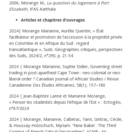
2006, Morange M.,
La question du logement à Port
Elizabeth
, IFAS-Karthala
Articles et chapitres d’ouvrages
2024| Morange Marianne, Aurélie Quentin, « État
facilitateur et promotion de l’accession à la propriété privée
en Colombie et en Afrique du Sud : regard
transatlantique », Suds. Géographies critiques, perspectives
des Suds, 2024/2, n°290, p. 21-54
2024 | Morange Marianne, Sophie Didier, Governing street
trading in post-apartheid Cape Town : neo-colonial or neo-
liberal order ? Canadian Journal of African Studies / Revue
Canadienne Des Études Africaines, 58(1), 157–180
2024 | Jean-Baptiste Lanne et Marianne Morange,
« Penser les citadinités depuis l’Afrique de l’Est » : Echogéo,
n°67/2024
2024 | Morange, Marianne, Calbérac, Yann, Gintrac, Cécile,
& Houssay-Holzschuch, Myriam. “New Babel : The Third
Coming of French Critical Geographies”. ACME : An