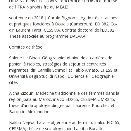
URMIS - Paris Cité. Contrat doctoral de l’ED624 et bourse
de l’IFRA Nairobi (Ifre du MEAE)
soutenue en 2018 | Carole Bignon : Légitimités citadines
et pratiques foncières à Douala (Cameroun), ED 382. Co-
dir. Laurent Faret, CESSMA. Contrat doctoral de l’ED382.
Thèse associée au programme DALVAA.
Comités de thèse
Solène Le Bihan, Géographie urbaine des “carrières de
papier” à Naples, stratégies de séjour et centralités
migrantes, dir. Camille Schmoll et Fabio Amato, EHESS et
Università degli Studi di Napoli L’Orientale - Géographie-
cités
Aicha Zizoun, Médecine traditionnelle des femmes dans la
région Jbala au Maroc, inalco ED265, CESSMA UMR245,
thèse d’anthropologie dirigée par Laurence Pourchez et
Barontini Alexandrine
Bakhti Nejwa, La ville algérienne au féminin, Inalco ED265,
CESSMA, thèse de sociologie, dir. Laetitia Bucaille