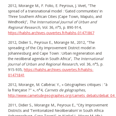
2012, Morange M., F. Folio, E. Peyroux, J. Vivet, “The
spread of a transnational model : ‘Gated communities’ in
Three Southern African Cities (Cape Town, Maputo, and
Windhoek)”,
The International Journal of Urban and
Regional Research
, Vol. 36, n°5, p. 890-914,
https://halshs.archives-ouvertes.fr/halshs-01471867
2012, Didier S., Peyroux E., Morange M., 2012, “The
spreading of the City Improvement District model in
Johannesburg and Cape Town : Urban regeneration and
the neoliberal agenda in South Africa”,
The International
Journal of Urban and Regional Research
, vol. 36, n°5, p.
915-935,
https://halshs.archives-ouvertes.fr/halshs-
01471841
2012, Morange, M. Calbérac Y., « Géographies critiques : "à
la française ?" », n°4,
Carnets de géographes
,
http://www.carnetsdegeographes.org/carnets_debats/debat_04
2011, Didier S., Morange M., Peyroux E., “City Improvement
Districts and ’Territorialized Neoliberalism’ in South Africa
(Johannesburg, Cape Town)”, in Künkel J., Mayer M. (dir.),