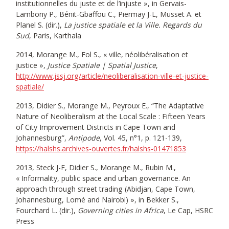
institutionnelles du juste et de l’injuste », in Gervais-
Lambony P., Bénit-Gbaffou C., Piermay J-L, Musset A. et
Planel S. (dir.),
La justice spatiale et la Ville. Regards du
Sud
, Paris, Karthala
2014, Morange M., Fol S., « ville, néolibéralisation et
justice »,
Justice Spatiale | Spatial Justice
,
http://www.jssj.org/article/neoliberalisation-ville-et-justice-
spatiale/
2013, Didier S., Morange M., Peyroux E., “The Adaptative
Nature of Neoliberalism at the Local Scale : Fifteen Years
of City Improvement Districts in Cape Town and
Johannesburg”,
Antipode
, Vol. 45, n°1, p. 121-139,
https://halshs.archives-ouvertes.fr/halshs-01471853
2013, Steck J-F, Didier S., Morange M., Rubin M.,
« Informality, public space and urban governance. An
approach through street trading (Abidjan, Cape Town,
Johannesburg, Lomé and Nairobi) », in Bekker S.,
Fourchard L. (dir.),
Governing cities in Africa
, Le Cap, HSRC
Press