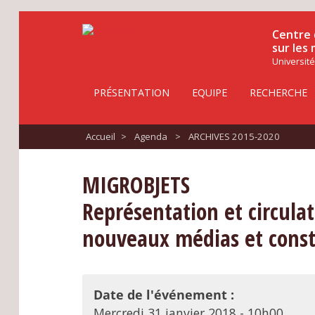
Centre 
sur les
Université
PRÉSENTATION
EQUIPE
RECHERCHE
Accueil
>
Agenda
>
ARCHIVES 2015-2020
MIGROBJETS
Représentation et circulat
nouveaux médias et constr
Date de l'événement :
Mercredi 31 janvier 2018 - 10h00