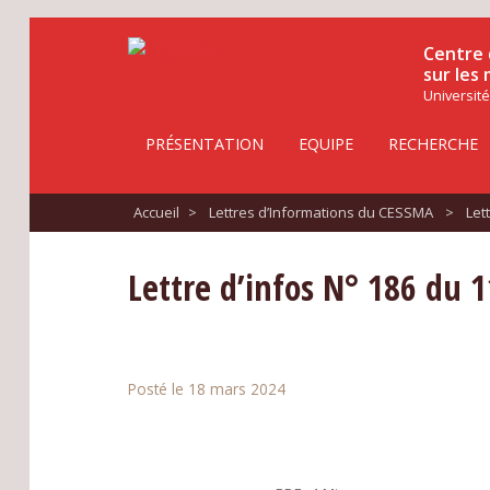
Centre 
sur les
Université
PRÉSENTATION
EQUIPE
RECHERCHE
Accueil
>
Lettres d’Informations du CESSMA
>
Let
Lettre d’infos N° 186 du 
Posté le 18 mars 2024