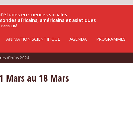
d’études en sciences sociales
 mondes africains, américains et asiatiques
 Paris Cité
ANIMATION SCIENTIFIQUE
AGENDA
PROGRAMMES
tres d’infos 2024
11 Mars au 18 Mars