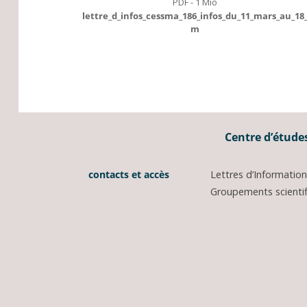
PDF - 1 Mio
lettre_d_infos_cessma_186_infos_du_11_mars_au_18
m
Centre d’études
contacts et accès
Lettres d’Informati
Groupements scientifi