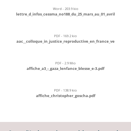
Word - 203.9 kio
lettre_d_infos_cessma_no188_du_25_mars_au_01_avril
PDF - 169.2 kio
aac__colloque_in_justice_reproductive_en_france_ve
PDF - 2.9 Mio
affiche_a3_-_gaza_lenfance_blesse_e-3.pdf
PDF - 138.9 kio
affiche_christopher_goscha.pdf