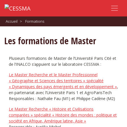
Accueil
>
Formations
Les formations de Master
Plusieurs formations de Master de l’Université Paris Cité et
de l’INALCO s’appuient sur le laboratoire CESSMA :
Le Master Recherche et le Master Professionnel
« Géographie et Sciences des territoires » spécialité
« Dynamiques des pays émergents et en développement »
,
en partenariat avec l’Université Paris 1 et AgroParisTech
Responsables : Nathalie Fau (M1) et Philippe Cadène (M2)
Le Master Recherche « Histoire et Civilisations
comparées » spécialité « Histoire des mondes : politique et
société en Afrique, Amérique latine, Asie »
Responsable : Aurélia Michel.