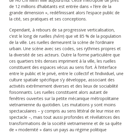
de Hô Chí Minh Ville aujourd’hui. Cette métropole de près
de 12 millions d’habitants est entrée dans « l’ère de la
grande dimension », redéfinissant alors l’espace public de
la cité, ses pratiques et ses conceptions.
Cependant, à rebours de sa progressive verticalisation,
c’est le long de ruelles
(hẻm
) que vit 85 % de la population
de la ville. Les ruelles demeurent la scène de l’ordinaire
urbain. Une scène avec ses codes, ses rythmes propres et
la diversité de ses acteurs. Outre la forme particulière que
ces quartiers très denses impriment à la ville, les ruelles
constituent des espaces vécus au sens fort. À l’interface
entre le public et le privé, entre le collectif et l’individuel, une
culture spatiale spécifique s’y développe, associant des
activités extrêmement diverses et des lieux de sociabilité
foisonnants. Les ruelles constituent alors autant de
fenêtres ouvertes sur la petite mécanique métropolitaine
vietnamienne du quotidien. Les mutations y sont moins
spectaculaires – y compris au sens littéral de leur mise en
spectacle –, mais tout aussi profondes et révélatrices des
transformations de la société vietnamienne et de sa quête
de « modernité » dans un pays au régime politique