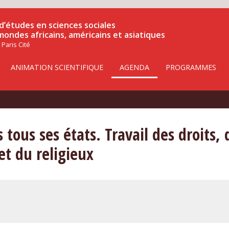
d’études en sciences sociales
 mondes africains, américains et asiatiques
 Paris Cité
ANIMATION SCIENTIFIQUE
AGENDA
PROGRAMMES
 tous ses états. Travail des droits, 
t du religieux