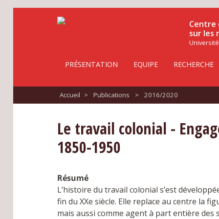
Centre 
sur les
Université
PRÉSENTATION
EQUIPE
RECHERCHE
Accueil
>
Publications
>
2016/2020
Le travail colonial - Eng
1850-1950
Résumé
L’histoire du travail colonial s’est dévelop
fin du XXe siècle. Elle replace au centre la 
mais aussi comme agent à part entière des so