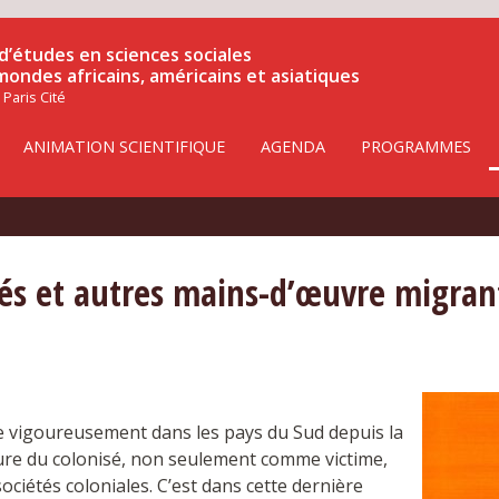
d’études en sciences sociales
 mondes africains, américains et asiatiques
 Paris Cité
ANIMATION SCIENTIFIQUE
AGENDA
PROGRAMMES
agés et autres mains-d’œuvre migran
pée vigoureusement dans les pays du Sud depuis la
figure du colonisé, non seulement comme victime,
ciétés coloniales. C’est dans cette dernière