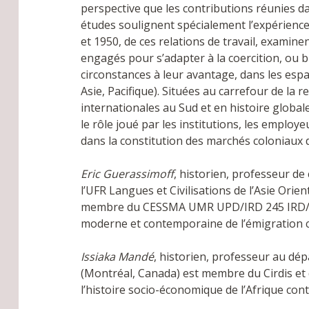
perspective que les contributions réunies da
études soulignent spécialement l’expérienc
et 1950, de ces relations de travail, examin
engagés pour s’adapter à la coercition, ou bi
circonstances à leur avantage, dans les espac
Asie, Pacifique). Situées au carrefour de la 
internationales au Sud et en histoire global
le rôle joué par les institutions, les emplo
dans la constitution des marchés coloniaux d
Eric Guerassimoff
, historien, professeur de
l’UFR Langues et Civilisations de l’Asie Orien
membre du CESSMA UMR UPD/IRD 245 IRD/UPD
moderne et contemporaine de l’émigration c
Issiaka Mandé
, historien, professeur au dé
(Montréal, Canada) est membre du Cirdis et
l’histoire socio-économique de l’Afrique co