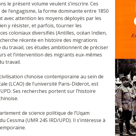
ns le présent volume veulent s’inscrire. Ces
e de l’engagisme, la forme dominante entre 1850
ent avec attention les moyens déployés par les
en y résister, et parfois, tourner les
es coloniaux diversifiés (Antilles, océan Indien,
recherche récente en histoire des migrations
e du travail, ces études ambitionnent de préciser
yeurs et l’intervention des migrants eux-mêmes
u travail.
 civilisation chinoise contemporaine au sein de
tale (LCAO) de l’université Paris-Diderot, est
. Ses recherches portent sur l’histoire
hinoise.
partement de science politique de l’Uqam
 du Cessma (UMR 245 IRD/UPD). Il s’intéresse à
ntemporaine.