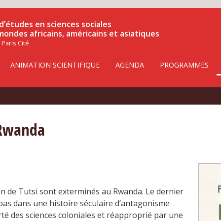
d’études en sciences sociales
 mondes africains, américains et asiatiques
 Paris Cité
ANIMATION SCIENTIFIQUE
AGENDA
PROGRAMMES
 Rwanda
1
llion de Tutsi sont exterminés au Rwanda. Le dernier
 pas dans une histoire séculaire d’antagonisme
orté des sciences coloniales et réapproprié par une