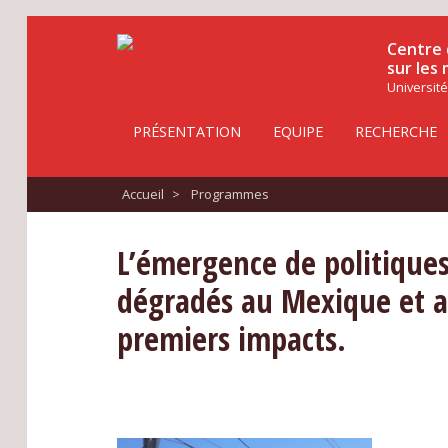
Centre 
sur les
Université
PRÉSENTATION
EQUIPE
RECHERCHE
Accueil
>
Programmes
L’émergence de politiques
dégradés au Mexique et au 
premiers impacts.