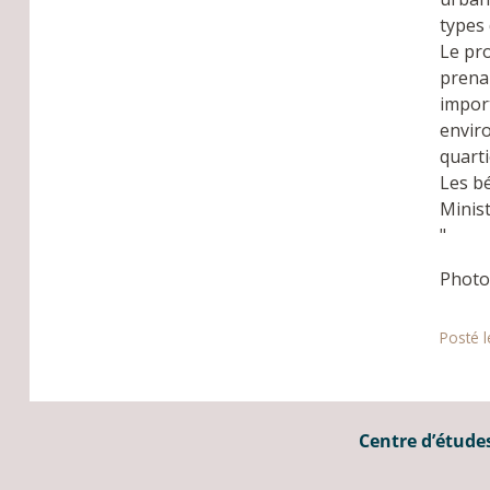
types 
Le pro
prena
import
enviro
quarti
Les bé
Minis
"
Photo 
Posté 
Centre d’études