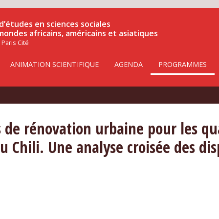
d’études en sciences sociales
 mondes africains, américains et asiatiques
 Paris Cité
ANIMATION SCIENTIFIQUE
AGENDA
PROGRAMMES
 de rénovation urbaine pour les qua
Chili. Une analyse croisée des disp