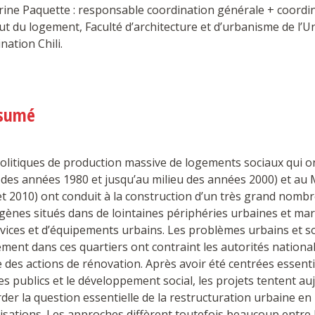
rine Paquette : responsable coordination générale + coord
tut du logement, Faculté d’architecture et d’urbanisme de l’Un
nation Chili.
sumé
olitiques de production massive de logements sociaux qui ont
 des années 1980 et jusqu’au milieu des années 2000) et au
t 2010) ont conduit à la construction d’un très grand nombr
ènes situés dans de lointaines périphéries urbaines et mar
vices et d’équipements urbains. Les problèmes urbains et s
ment dans ces quartiers ont contraint les autorités nation
des actions de rénovation. Après avoir été centrées essenti
s publics et le développement social, les projets tentent auj
der la question essentielle de la restructuration urbaine e
sations. Les approches diffèrent toutefois beaucoup entre 