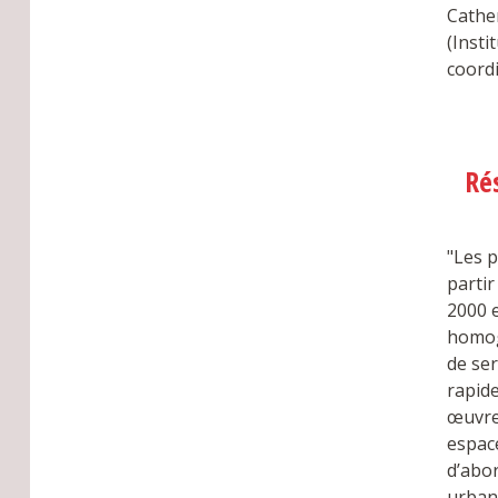
Cathe
(Insti
coordi
Ré
"Les p
partir
2000 e
homog
de ser
rapide
œuvre 
espace
d’abor
urbani