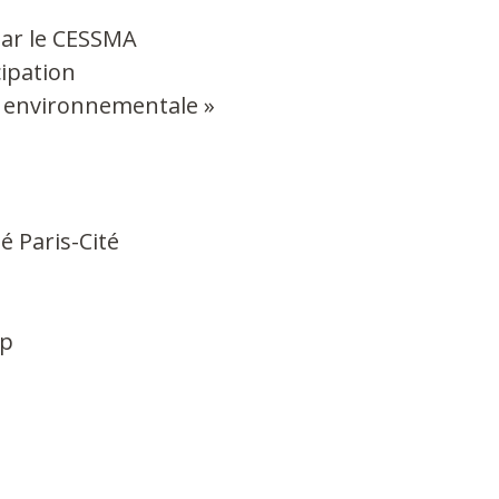
par le CESSMA
ipation
on environnementale »
 Paris-Cité
mp