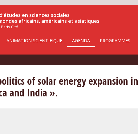
d’études en sciences sociales
 mondes africains, américains et asiatiques
 Paris Cité
ANIMATION SCIENTIFIQUE
AGENDA
PROGRAMMES
olitics of solar energy expansion in
ca and India ».