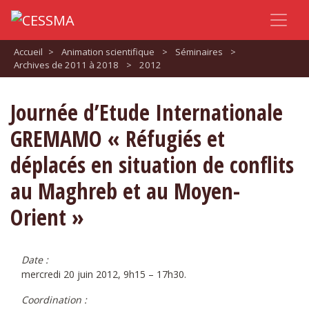
Accueil
>
Animation scientifique
>
Séminaires
>
Archives de 2011 à 2018
>
2012
Journée d’Etude Internationale
GREMAMO « Réfugiés et
déplacés en situation de conflits
au Maghreb et au Moyen-
Orient »
Date :
mercredi 20 juin 2012, 9h15 – 17h30.
Coordination :