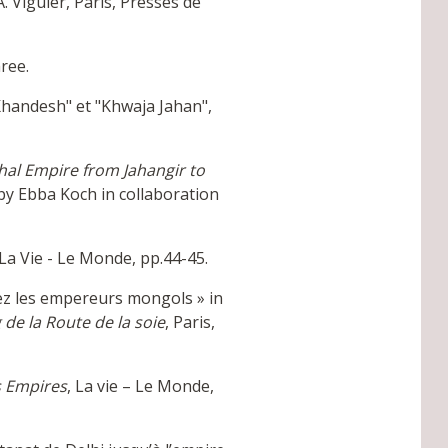
. Viguier, Paris, Presses de
ree.
"Khandesh" et "Khwaja Jahan",
al Empire from Jahangir to
 by Ebba Koch in collaboration
 La Vie - Le Monde, pp.44-45.
ez les empereurs mongols » in
g de la Route de la soie
, Paris,
s Empires
, La vie – Le Monde,