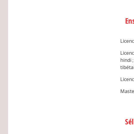
En
Licenc
Licenc
hindi 
tibéta
Licenc
Master
Sé