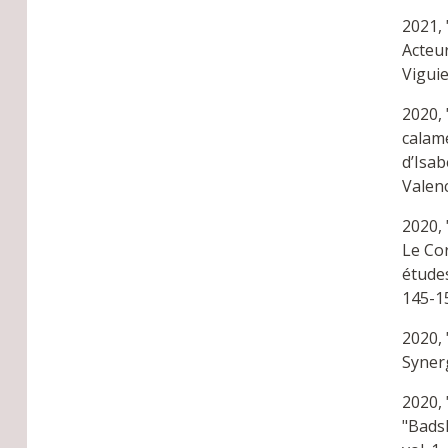
2021, 
Acteu
Viguie
2020, 
calame
d’Isab
Valenc
2020,
Le Cor
études
145-1
2020,
Synerg
2020, 
"Badsh