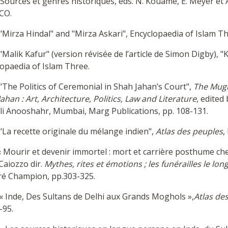
, Sources et genres historiques, eds. N. Kouamé, E. Meyer et A
CO.
"Mirza Hindal" and "Mirza Askari", Encyclopaedia of Islam Th
"Malik Kafur" (version révisée de l’article de Simon Digby), 
opaedia of Islam Three.
"The Politics of Ceremonial in Shah Jahan’s Court",
The Mugh
ahan : Art, Architecture, Politics, Law and Literature
, edited
Ali Anooshahr, Mumbai, Marg Publications, pp. 108-131.
"La recette originale du mélange indien",
Atlas des peuples
,
« Mourir et devenir immortel : mort et carrière posthume ch
Caiozzo dir.
Mythes, rites et émotions ; les funérailles le lon
é Champion, pp.303-325.
« Inde, Des Sultans de Delhi aux Grands Moghols »,
Atlas de
-95.