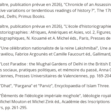
aître, publication prévue en 2026), "Chronicle of an Assassin
ive variations or tendentious readings of history ?", The 17
d., Delhi, Primus Books.
aître, publication prévue en 2026), "L’école d’historiographi
storiographies : Afriques, Amériques et Asies, vol. 2, Figures
iographiques, N. Kouamé et A. Michel éds., Paris, Presses de
"Une célébration nationaliste de la reine Lakshmibai", Une 
avélou, Fabrice Argounès et Camille Faucourt éd., Gallimard
"Lost Paradise : the Mughal Gardens of Delhi in the British Er
 sociaux, pratiques politiques, et mémoire du passé, Anna Ca
iennes, Presses Universitaires de Valenciennes, pp. 169-204
"Dhat", "Pargana" et "Parviz", Encyclopaedia of Islam Three.
"Éléments de l’idéologie impériale moghole", Idéologie royale 
ichel Mouton et Michel Zink éd., Académie des Inscriptions 
s, pp. 261-295.