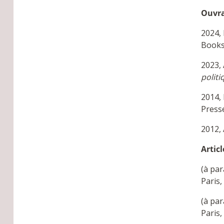
Ouvra
2024, 
Books
2023, 
polit
2014, 
Press
2012,
Artic
(à par
Paris,
(à par
Paris,