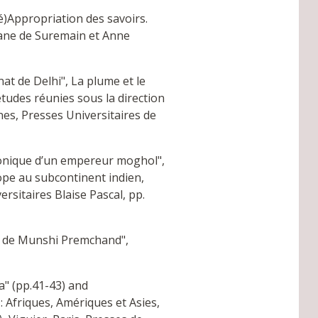
é)Appropriation des savoirs.
bane de Suremain et Anne
nat de Delhi", La plume et le
 études réunies sous la direction
nes, Presses Universitaires de
monique d’un empereur moghol",
urope au subcontinent indien,
sitaires Blaise Pascal, pp.
le de Munshi Premchand",
a" (pp.41-43) and
 Afriques, Amériques et Asies,