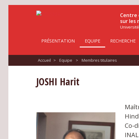
Centre 
sur les
Université
PRÉSENTATION
EQUIPE
RECHERCHE
Accueil
>
Equipe
>
Membres titulaires
JOSHI Harit
Maît
Hindi
Co-d
INA