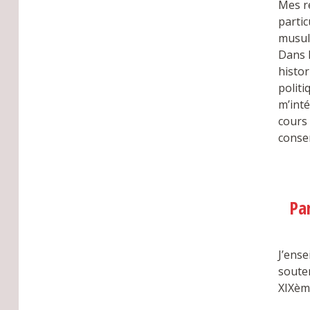
Mes re
partic
musul
Dans l
histor
politi
m’inté
cours 
conse
Pa
J’ense
soute
XIXème