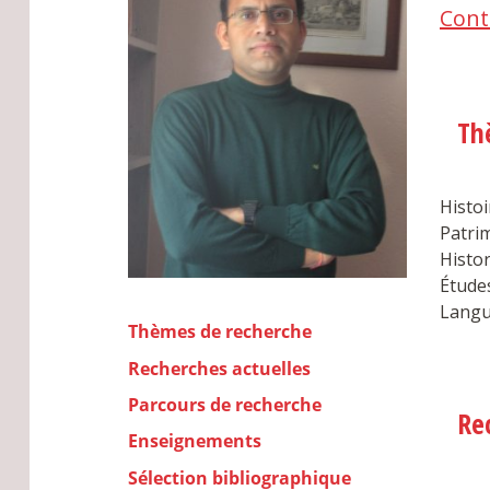
Cont
Th
Histoi
Patrim
Histo
Étude
Langue
Thèmes de recherche
Recherches actuelles
Parcours de recherche
Re
Enseignements
Sélection bibliographique