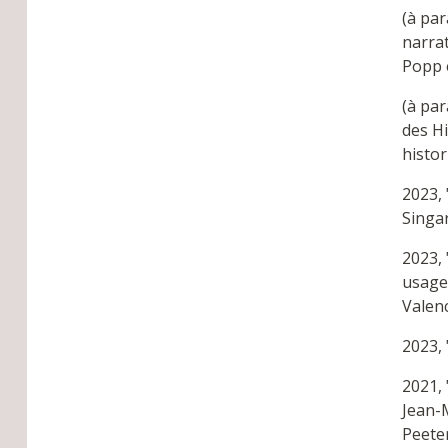
(à par
narrat
Popp e
(à par
des Hi
histor
2023, 
Singar
2023, 
usages
Valenc
2023, 
2021, 
Jean-M
Peeter