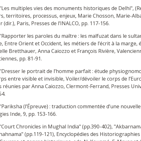
"Les multiples vies des monuments historiques de Delhi", (R
rs, territoires, processus, enjeux, Marie Chosson, Marie-Al
r (dir.), Paris, Presses de l’INALCO, pp. 117-156.
"Rapporter les paroles du maître : les malfuzat dans le sulta
, Entre Orient et Occident, les métiers de l’écrit à la marge,
elle Bretthauer, Anna Caiozzo et François Rivière, Valencien
iennes, pp. 81-91.
 "Dresser le portrait de l’homme parfait : étude physiogno
ps entre visible et invisible, Voiler/dévoiler le corps de l’E
 réunies par Anna Caiozzo, Clermont-Ferrand, Presses Univer
54.
 "Pariksha (l’Épreuve) : traduction commentée d’une nouvel
ies Inde, 9, pp. 153-166.
"Court Chronicles in Mughal India" (pp.390-402), "Akbarnam
ahnama" (pp.119-121), Encyclopédies des Historiographies :