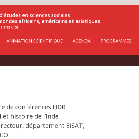
d’études en sciences sociales
 mondes africains, américains et asiatiques
 Paris Cité
ANIMATION SCIENTIFIQUE
AGENDA
PROGRAMMES
re de conférences HDR
 et histoire de l’Inde
irecteur, département EISAT,
LCO