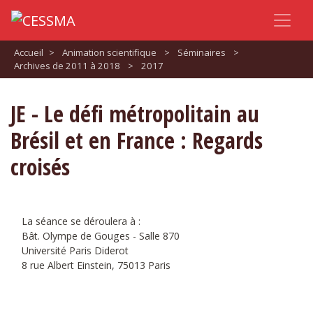
Accueil
>
Animation scientifique
>
Séminaires
>
Archives de 2011 à 2018
>
2017
JE - Le défi métropolitain au
Brésil et en France : Regards
croisés
La séance se déroulera à :
Bât. Olympe de Gouges - Salle 870
Université Paris Diderot
8 rue Albert Einstein, 75013 Paris