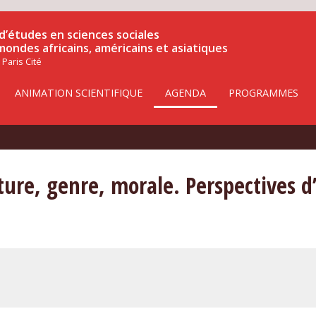
d’études en sciences sociales
 mondes africains, américains et asiatiques
 Paris Cité
ANIMATION SCIENTIFIQUE
AGENDA
PROGRAMMES
ture, genre, morale. Perspectives d