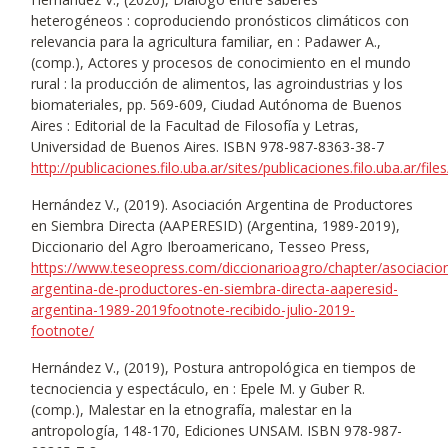
heterogéneos : coproduciendo pronósticos climáticos con
relevancia para la agricultura familiar, en : Padawer A.,
(comp.), Actores y procesos de conocimiento en el mundo
rural : la producción de alimentos, las agroindustrias y los
biomateriales, pp. 569-609, Ciudad Autónoma de Buenos
Aires : Editorial de la Facultad de Filosofía y Letras,
Universidad de Buenos Aires. ISBN 978-987-8363-38-7
http://publicaciones.filo.uba.ar/sites/publicaciones.filo.uba.
Hernández V., (2019). Asociación Argentina de Productores
en Siembra Directa (AAPERESID) (Argentina, 1989-2019),
Diccionario del Agro Iberoamericano, Tesseo Press,
https://www.teseopress.com/diccionarioagro/chapter/asociacio
argentina-de-productores-en-siembra-directa-aaperesid-
argentina-1989-2019footnote-recibido-julio-2019-
footnote/
Hernández V., (2019), Postura antropológica en tiempos de
tecnociencia y espectáculo, en : Epele M. y Guber R.
(comp.), Malestar en la etnografía, malestar en la
antropología, 148-170, Ediciones UNSAM. ISBN 978-987-