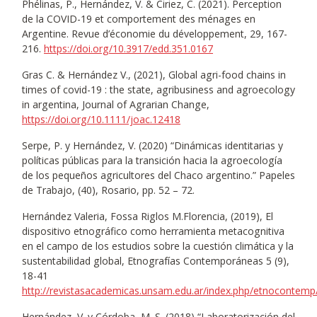
Phélinas, P., Hernández, V. & Ciriez, C. (2021). Perception
de la COVID-19 et comportement des ménages en
Argentine. Revue d’économie du développement, 29, 167-
216.
https://doi.org/10.3917/edd.351.0167
Gras C. & Hernández V., (2021), Global agri-food chains in
times of covid-19 : the state, agribusiness and agroecology
in argentina, Journal of Agrarian Change,
https://doi.org/10.1111/joac.12418
Serpe, P. y Hernández, V. (2020) “Dinámicas identitarias y
políticas públicas para la transición hacia la agroecología
de los pequeños agricultores del Chaco argentino.” Papeles
de Trabajo, (40), Rosario, pp. 52 – 72.
Hernández Valeria, Fossa Riglos M.Florencia, (2019), El
dispositivo etnográfico como herramienta metacognitiva
en el campo de los estudios sobre la cuestión climática y la
sustentabilidad global, Etnografías Contemporáneas 5 (9),
18-41
http://revistasacademicas.unsam.edu.ar/index.php/etnocontemp/
Hernández, V. y Córdoba, M. S. (2018) “Laboratorización del