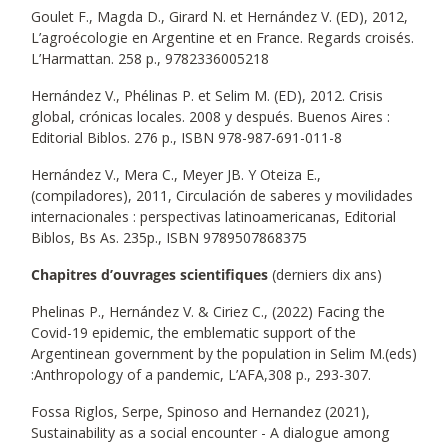
Goulet F., Magda D., Girard N. et Hernández V. (ED), 2012,
L’agroécologie en Argentine et en France. Regards croisés.
L’Harmattan. 258 p., 9782336005218
Hernández V., Phélinas P. et Selim M. (ED), 2012. Crisis
global, crónicas locales. 2008 y después. Buenos Aires :
Editorial Biblos. 276 p., ISBN 978-987-691-011-8
Hernández V., Mera C., Meyer JB. Y Oteiza E.,
(compiladores), 2011, Circulación de saberes y movilidades
internacionales : perspectivas latinoamericanas, Editorial
Biblos, Bs As. 235p., ISBN 9789507868375
Chapitres d’ouvrages scientifiques
(derniers dix ans)
Phelinas P., Hernández V. & Ciriez C., (2022) Facing the
Covid-19 epidemic, the emblematic support of the
Argentinean government by the population in Selim M.(eds)
:Anthropology of a pandemic, L’AFA,308 p., 293-307.
Fossa Riglos, Serpe, Spinoso and Hernandez (2021),
Sustainability as a social encounter - A dialogue among