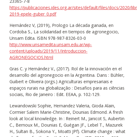
23365-7-8
https://publicaciones.ides.org.ar/sites/default/files/docs/2020/lib
2019-epele-guber_0.pdf
Hernández V, (2019), Prologo La década ganada, en
Cordoba S., La solidaridad en tiempos de agronegocio,
Unsam Edita. ISBN 978-987-8326-03-0
http://www.unsamedita.unsam.edu.ar/wp-
content/uploads/2019/11/Introduccion-
AGRONEGOCIOS.html
Gras C. y Hernández V., (2017). Rol de la innovación en el
desarrollo del agronegocio en la Argentina. Dans : Bühler,
Guibert e Oliveira (orgs.) Agriculturas empresariais e
espaços rurais na globalização : Desafios para as ciências
sociais, Rio de Janeiro : Edit. EEAA, p. 102-129.
Lewandowski Sophie, Hernandez Valeria, Gioda Alain,
Cormier Salem Marie-Christine, Dounias Edmond. A fresh
look at local knowledge. In : Reinert M., Janicot S, Aubertin
C., Bernoux M., Dounias E, Guégan JF., Lebel T., Mazurek
H., Sultan B., Sokona Y., Moatti JPf). Climate change : what