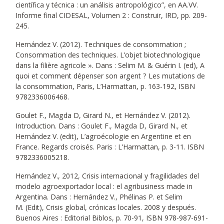
científica y técnica : un análisis antropológico”, en AA.VV.
Informe final CIDESAL, Volumen 2 : Construir, IRD, pp. 209-
245.
Hernández V. (2012). Techniques de consommation ;
Consommation des techniques. L’objet biotechnologique
dans la filière agricole ». Dans : Selim M. & Guérin I. (ed), A
quoi et comment dépenser son argent ? Les mutations de
la consommation, Paris, L’Harmattan, p. 163-192, ISBN
9782336006468.
Goulet F., Magda D, Girard N., et Hernández V. (2012).
Introduction. Dans : Goulet F., Magda D, Girard N., et
Hernández V. (edit), L’agroécologie en Argentine et en
France. Regards croisés. Paris : L’Harmattan, p. 3-11. ISBN
9782336005218.
Hernández V., 2012, Crisis internacional y fragilidades del
modelo agroexportador local : el agribusiness made in
Argentina. Dans : Hernández V., Phélinas P. et Selim
M. (Edit), Crisis global, crónicas locales. 2008 y después.
Buenos Aires : Editorial Biblos, p. 70-91, ISBN 978-987-691-