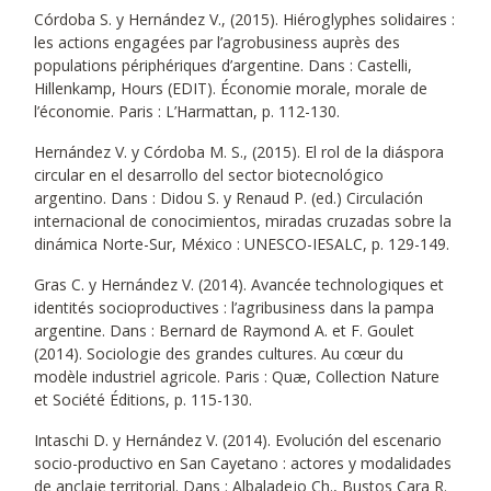
Córdoba S. y Hernández V., (2015). Hiéroglyphes solidaires :
les actions engagées par l’agrobusiness auprès des
populations périphériques d’argentine. Dans : Castelli,
Hillenkamp, Hours (EDIT). Économie morale, morale de
l’économie. Paris : L’Harmattan, p. 112-130.
Hernández V. y Córdoba M. S., (2015). El rol de la diáspora
circular en el desarrollo del sector biotecnológico
argentino. Dans : Didou S. y Renaud P. (ed.) Circulación
internacional de conocimientos, miradas cruzadas sobre la
dinámica Norte-Sur, México : UNESCO-IESALC, p. 129-149.
Gras C. y Hernández V. (2014). Avancée technologiques et
identités socioproductives : l’agribusiness dans la pampa
argentine. Dans : Bernard de Raymond A. et F. Goulet
(2014). Sociologie des grandes cultures. Au cœur du
modèle industriel agricole. Paris : Quæ, Collection Nature
et Société Éditions, p. 115-130.
Intaschi D. y Hernández V. (2014). Evolución del escenario
socio-productivo en San Cayetano : actores y modalidades
de anclaje territorial. Dans : Albaladejo Ch., Bustos Cara R.