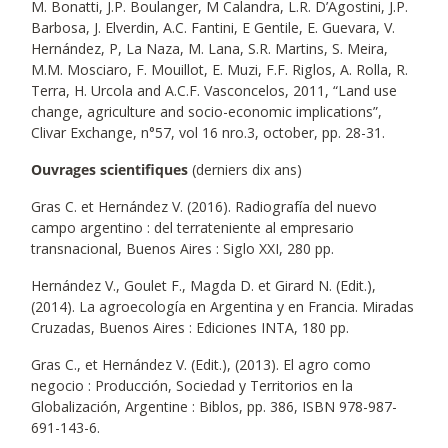
M. Bonatti, J.P. Boulanger, M Calandra, L.R. D’Agostini, J.P.
Barbosa, J. Elverdin, A.C. Fantini, E Gentile, E. Guevara, V.
Hernández, P, La Naza, M. Lana, S.R. Martins, S. Meira,
M.M. Mosciaro, F. Mouillot, E. Muzi, F.F. Riglos, A. Rolla, R.
Terra, H. Urcola and A.C.F. Vasconcelos, 2011, “Land use
change, agriculture and socio-economic implications”,
Clivar Exchange, n°57, vol 16 nro.3, october, pp. 28-31.
Ouvrages scientifiques
(derniers dix ans)
Gras C. et Hernández V. (2016). Radiografía del nuevo
campo argentino : del terrateniente al empresario
transnacional, Buenos Aires : Siglo XXI, 280 pp.
Hernández V., Goulet F., Magda D. et Girard N. (Edit.),
(2014). La agroecología en Argentina y en Francia. Miradas
Cruzadas, Buenos Aires : Ediciones INTA, 180 pp.
Gras C., et Hernández V. (Edit.), (2013). El agro como
negocio : Producción, Sociedad y Territorios en la
Globalización, Argentine : Biblos, pp. 386, ISBN 978-987-
691-143-6.