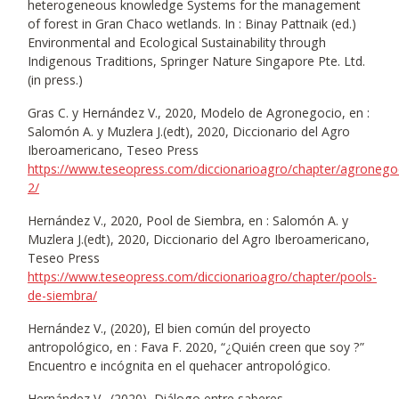
heterogeneous knowledge Systems for the management
of forest in Gran Chaco wetlands. In : Binay Pattnaik (ed.)
Environmental and Ecological Sustainability through
Indigenous Traditions, Springer Nature Singapore Pte. Ltd.
(in press.)
Gras C. y Hernández V., 2020, Modelo de Agronegocio, en :
Salomón A. y Muzlera J.(edt), 2020, Diccionario del Agro
Iberoamericano, Teseo Press
https://www.teseopress.com/diccionarioagro/chapter/agronego
2/
Hernández V., 2020, Pool de Siembra, en : Salomón A. y
Muzlera J.(edt), 2020, Diccionario del Agro Iberoamericano,
Teseo Press
https://www.teseopress.com/diccionarioagro/chapter/pools-
de-siembra/
Hernández V., (2020), El bien común del proyecto
antropológico, en : Fava F. 2020, “¿Quién creen que soy ?”
Encuentro e incógnita en el quehacer antropológico.
Hernández V., (2020), Diálogo entre saberes