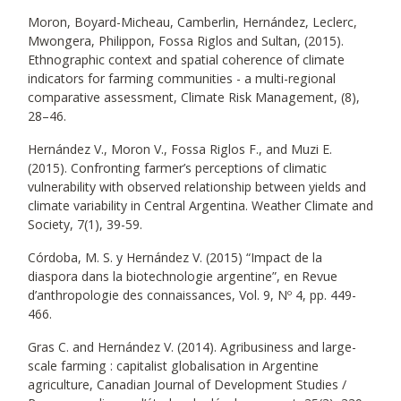
Moron, Boyard-Micheau, Camberlin, Hernández, Leclerc,
Mwongera, Philippon, Fossa Riglos and Sultan, (2015).
Ethnographic context and spatial coherence of climate
indicators for farming communities - a multi-regional
comparative assessment, Climate Risk Management, (8),
28–46.
Hernández V., Moron V., Fossa Riglos F., and Muzi E.
(2015). Confronting farmer’s perceptions of climatic
vulnerability with observed relationship between yields and
climate variability in Central Argentina. Weather Climate and
Society, 7(1), 39-59.
Córdoba, M. S. y Hernández V. (2015) “Impact de la
diaspora dans la biotechnologie argentine”, en Revue
d’anthropologie des connaissances, Vol. 9, Nº 4, pp. 449-
466.
Gras C. and Hernández V. (2014). Agribusiness and large-
scale farming : capitalist globalisation in Argentine
agriculture, Canadian Journal of Development Studies /