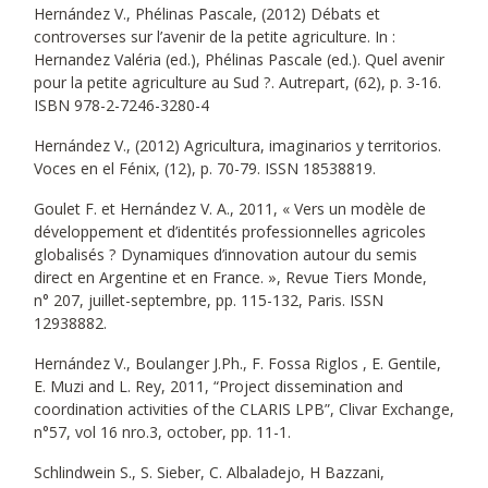
Hernández V., Phélinas Pascale, (2012) Débats et
controverses sur l’avenir de la petite agriculture. In :
Hernandez Valéria (ed.), Phélinas Pascale (ed.). Quel avenir
pour la petite agriculture au Sud ?. Autrepart, (62), p. 3-16.
ISBN 978-2-7246-3280-4
Hernández V., (2012) Agricultura, imaginarios y territorios.
Voces en el Fénix, (12), p. 70-79. ISSN 18538819.
Goulet F. et Hernández V. A., 2011, « Vers un modèle de
développement et d’identités professionnelles agricoles
globalisés ? Dynamiques d’innovation autour du semis
direct en Argentine et en France. », Revue Tiers Monde,
n° 207, juillet-septembre, pp. 115-132, Paris. ISSN
12938882.
Hernández V., Boulanger J.Ph., F. Fossa Riglos , E. Gentile,
E. Muzi and L. Rey, 2011, “Project dissemination and
coordination activities of the CLARIS LPB”, Clivar Exchange,
n°57, vol 16 nro.3, october, pp. 11-1.
Schlindwein S., S. Sieber, C. Albaladejo, H Bazzani,