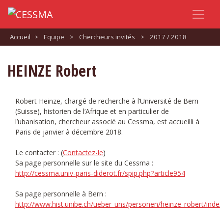
Accueil
>
Equipe
>
Chercheurs invités
>
2017 / 2018
HEINZE Robert
Robert Heinze, chargé de recherche à l’Université de Bern
(Suisse), historien de l’Afrique et en particulier de
l’ubanisation, chercheur associé au Cessma, est accueilli à
Paris de janvier à décembre 2018.
Le contacter : (
Contactez-le
)
Sa page personnelle sur le site du Cessma :
http://cessma.univ-paris-diderot.fr/spip.php?article954
Sa page personnelle à Bern :
http://www.hist.unibe.ch/ueber_uns/personen/heinze_robert/inde