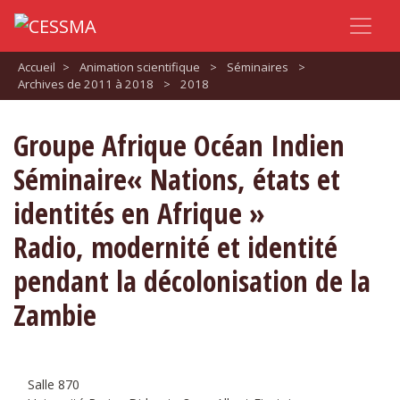
Accueil
>
Animation scientifique
>
Séminaires
>
Archives de 2011 à 2018
>
2018
Groupe Afrique Océan Indien
Séminaire« Nations, états et
identités en Afrique »
Radio, modernité et identité
pendant la décolonisation de la
Zambie
Salle 870