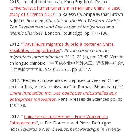
2013, en collaboration avec Khun Eng Kuah-Pearce,
“
Universalistic humanitarianism in mainland China : a case
study of a French NGO
”, in Rajeswary Ampalavanar Brown
& Justin Pierce ed.,
Charities in the Non-Western World :
The Development and Regulation of Indigenous and
Islamic Charities
, London, Routledge, pp. 171-186.
2012, “
Travailleurs migrants du prêt-à-porter en Chine.
Flexibilités et opportunités
”,
Revue européenne des
migrations internationales
, 2012, 28 (4), pp. 27-42. Version
en langue chinoise : “中国成衣业中的外来工。适应性与机会”,
广西民族大学学报, 9/2013, 35-5, pp. 35-42.
2012, “Petites et moyennes entreprises privées en Chine,
moteur fragile de la croissance”, in Romain Bironneau (dir.),
China innovation Inc. Des politiques industrielles aux
entreprises innovantes
, Paris, Presses de Sciences po, pp.
119-138.
2012, “
Chinese Socialist Heroes : From Workers to
Entrepreneurs
”, in Eric Florence and Pierre Defraigne
(eds),
Towards a New Development Paradigm in Twenty-