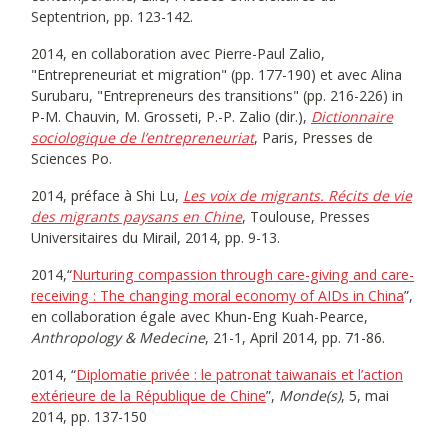
Septentrion, pp. 123-142.
2014, en collaboration avec Pierre-Paul Zalio,
"Entrepreneuriat et migration" (pp. 177-190) et avec Alina
Surubaru, "Entrepreneurs des transitions" (pp. 216-226) in
P-M. Chauvin, M. Grosseti, P.-P. Zalio (dir.),
Dictionnaire
sociologique de l’entrepreneuriat
, Paris, Presses de
Sciences Po.
2014, préface à Shi Lu,
Les voix de migrants. Récits de vie
des migrants paysans en Chine
, Toulouse, Presses
Universitaires du Mirail, 2014, pp. 9-13.
2014,“
Nurturing compassion through care-giving and care-
receiving : The changing moral economy of AIDs in China
”,
en collaboration égale avec Khun-Eng Kuah-Pearce,
Anthropology & Medecine
, 21-1, April 2014, pp. 71-86.
2014, “
Diplomatie privée : le patronat taiwanais et l’action
extérieure de la République de Chine
”,
Monde(s)
, 5, mai
2014, pp. 137-150