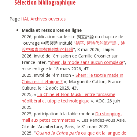
Sélection bibliographique
Page
HAL Archives ouvertes
Media et ressources en ligne
2026, publication sur le site 獨立評論 du chapitre de
l’ouvrage 中國製造 intitulé "
躺平, 習時代的流行語，述
說中國青年勞動體制的耗竭
", 8 mai 2026, Taipei.
2026, invité de l’émission de Camille Crosnier sur
France Inter, "
Shein, la mode sans aucun complexe
",
mise en ligne le 18 mars 2026, 47’.
2025, invité de l’émission «
Shein : le textile made in
China est-il éthique ?
», Marguerite Catton, France
Culture, le 12 août 2025, 43’.
2025, «
La Chine et Elon Musk : entre fantasme
néolibéral et utopie technologique
», AOC, 26 juin
2025.
2025, participation à la table ronde «
Du shopping-
mall aux petits commerces
», Les Rendez-vous Asie,
Cité de l’Architecture, Paris, le 31 mars 2025.
2025, "
Quand la Chine parle
ou que dit la langue de