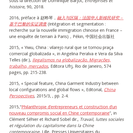
sous la direction de Dominique Barjot,
Entreprises et
histoire
, 90, 2018.
2016, préface à 赵晔琴，
融入与区隔：法国华人新移民研究－
基于巴黎的实证调查
(Intégration et segmentation :
recherche sur la nouvelle immigration chinoise en France –
une enquête de terrain à Paris)，Pékin, 中国社会出版社
2015, « Yiwu, China : vilarejo rural que se tornou praça
comercial globalizada », in Angelina Peralva e Vera da Silva
Telles (dir.),
Ilegalismos na globalização. Migrações,
trabalho, mercados
, Editora Ufrj, Rio de Janeiro, 574
pages, pp. 215-238.
2015, « Special feature, China Garment Industry between
local configurations and global flows », Editorial,
China
Perspectives
, 2015/3, , pp. 2-4.
2015,“
Philanthropie d’entrepreneurs et construction d’un
nouveau compromis social en Chine contemporaine
”, in
Clément Séhier et Richard Sobel dir.,
Travail, luttes sociales
et régulation du capitalisme dans la Chine
contemporaine
, Lille, Presses Universitaires du