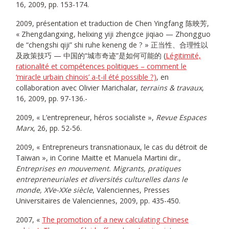
16, 2009, pp. 153-174.
2009, présentation et traduction de Chen Yingfang 陈映芳,
« Zhengdangxing, helixing yiji zhengce jiqiao — Zhongguo
de “chengshi qiji” shi ruhe keneng de ? » 正当性、合理性以
及政策技巧 — 中国的“城市奇迹”是如何可能的 (
Légitimité,
rationalité et compétences politiques – comment le
‘miracle urbain chinois’ a-t-il été possible ?)
, en
collaboration avec Olivier Marichalar,
terrains & travaux
,
16, 2009, pp. 97-136.-
2009, « L’entrepreneur, héros socialiste »,
Revue Espaces
Marx
, 26, pp. 52-56.
2009, « Entrepreneurs transnationaux, le cas du détroit de
Taiwan », in Corine Maitte et Manuela Martini dir.,
Entreprises en mouvement. Migrants, pratiques
entrepreneuriales et diversités culturelles dans le
monde, XVe-XXe siècle
, Valenciennes, Presses
Universitaires de Valenciennes, 2009, pp. 435-450.
2007, «
The promotion of a new calculating Chinese