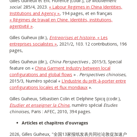
Gilles Guiheux et Eric Florence (codir.),
Le Mouvement
social
. 285/4, 2023.
« Labour Regimes in China Identities,
Institutions and Agency »
, 194 pages, et en français
« Régimes de travail en Chine. Identités, institutions,
agentivité »
.
Gilles Guiheux (dir.),
Entreprises et histoire
, « Les
entreprises socialistes »
, 2021/2, 103. 12 contributions, 196
pages,
Gilles Guiheux (dir.),
China Perspectives
, 2015/3, Special
feature on «
China Garment Industry between local
configurations and global flows
» .
Perspectives chinoises
,
2015/3, Numéro spécial «
L’industrie du prêt-à-porter entre
configurations locales et flux mondiaux
».
Gilles Guiheux, Sébastien Colin et Delphine Spicq (codir.),
Etudier et enseigner la Chine
, numéro spécial
Etudes
chinoises
, Paris : AFEC, 2010, 394 pages.
Articles et chapitres d’ouvrages
2026, Gilles Guiheux, "全国13家报纸发表共同社论敦促加速户