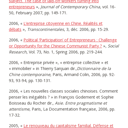
subject. The case of laid-off workers turning into
entrepreneurs
»,
Journal of Contemporary China
, vol. 16-
50, February 2007, pp. 149-171.
2006, «
L’entreprise citoyenne en Chine. Réalités et
débats
»,
Transcontinentales
, 3, déc. 2006, pp. 15-29.
2006, «
Political ‘Participation’ of Entrepreneurs : Challenge
or Opportunity for the Chinese Communist Party ?
»,
Social
Research
, Vol. 73, No. 1, Spring 2006, pp. 219-244.
2006, « Entreprise privée », « entreprise collective » et
« immobilier » in Thierry Sanjuan dir.,
Dictionnaire de la
Chine contemporaine
, Paris, Armand Colin, 2006, pp. 92-
93, 93-94, pp. 130-131.
2006, « Les nouvelles classes sociales chinoises. Comment
penser les inégalités ? » in François Godement et Sophie
Boisseau du Rocher dir.,
Asie. Entre pragmatisme et
attentisme
, Paris, La Documentation française, 2006, pp.
17-32.
2005, «
Le renouveau du capitalisme familial. Défense et