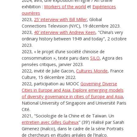
2024, avril, une exposition en ligne / An online
exhibition :
Workers of the world
et
Expériences
ouvrières
2023,
25’ interview with Bill Miller
, Global
Connections Television (NYC), 19 décembre 2023.
2023,
40’ interview with Andrew Keen
, "China’s very
ordinary history between 1949 and today", 2 octobre
2023.
2023, « le projet d’une société chinoise de
consommation », texte paru dans
SILO
, Agora des
pensées critiques, janvier 2023.
2022, invité de Julie Gacon,
Cultures Monde
, France
Culture, 15 décembre 2022.
2022, participation au MOOC
Governing Diverse
Cities in Europe and Asia. Explore emerging models
of diversity governance in cities of Europe and Asia
,
National University of Singapore and Université Paris
Cité.
2021, "Sociologie de la Chine et de Taïwan. Un
entretien avec Gilles Guiheux
" (39’) réalisé par Sarah
Gimenez (Inalco), dans le cadre de la série Portraits
de chercheurs en études aréales de l’Inalco.