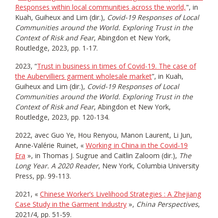
Responses within local communities across the world,
", in
Kuah, Guiheux and Lim (dir.),
Covid-19 Responses of Local
Communities around the World. Exploring Trust in the
Context of Risk and Fear
, Abingdon et New York,
Routledge, 2023, pp. 1-17.
2023, “
Trust in business in times of Covid-19. The case of
the Aubervilliers garment wholesale market
”, in Kuah,
Guiheux and Lim (dir.),
Covid-19 Responses of Local
Communities around the World. Exploring Trust in the
Context of Risk and Fear
, Abingdon et New York,
Routledge, 2023, pp. 120-134.
2022, avec Guo Ye, Hou Renyou, Manon Laurent, Li Jun,
Anne-Valérie Ruinet, «
Working in China in the Covid-19
Era
», in Thomas J. Sugrue and Caitlin Zaloom (dir.),
The
Long Year. A 2020 Reader
, New York, Columbia University
Press, pp. 99-113.
2021, «
Chinese Worker’s Livelihood Strategies : A Zhejiang
Case Study in the Garment Industry
»,
China Perspectives
,
2021/4, pp. 51-59.