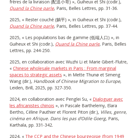
frères de la livraison (配送小哥) », Guiheux et Shi (codir.),
Quand la Chine parle
, Paris, Belles Lettres, pp. 31-36.
2025, « Rester couché (躺平) », in Guiheux et Shi (codir.),
Quand la Chine parle
, Paris, Belles Lettres, pp. 37-44.
2025, « Les populations bas de gamme (低端人口) », in
Guiheux et Shi (codir.),
Quand la Chine parle
, Paris, Belles
Lettres, pp. 244-250.
2025, en collaboration avec Wuzhi Li et Marie Gibert-Flutre,
«
Chinese wholesale markets in Paris : From marginal
spaces to strategic assets
», in Mette Thunø et Simeng
Wang (dir.),
Handbook of Chinese Migration to Europe
,
Leiden, Brill, 2025, pp. 327-350.
2024, en collaboration avec Penglei Su, «
Dialoguer avec
les africanistes chinois
», in Pascale Barthelemy, Elara
Bertho, Céline Pauthier et Florent Piton (dir.),
Villes, genre,
cinéma en Afrique. Dans les pas d’Odile Goerg
, Paris,
Karthala, pp. 331-342.
2024, «
The CCP and the Chinese bourgeoisie (from 1949