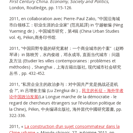
First Century China. Economy, Society and Politics
,
London, Routledge, pp. 115-126.
2011, en collaboration avec Pierre-Paul Zalio, “中国沿海城
市白领移工：职业生涯的企业家” (范兆延譯) in 宁越敏编 (Ning
Yueming dir.)，中国城市研究，第4辑 (China Urban Studies
vol. 4), Pékin,商务印书馆.
2011, “中国田野专题的研究素材：一个商业城市的个案”（赵晔
琴译）in 陈映芳，水内俊雄，邓永成等, 直面当代城市：问题
及方法 (Etudier les villes contemporaines : problèmes et
méthodes)，Shanghai，上海古籍出版社, 现代城市社会研究
丛书，pp. 432-452.
2011, “私营企业主的政治参与：对中国共产党是挑战还是机
会 ?”, in 吕增奎主编 (Lu Zengkui dir.)，
民主的长征－海外学者
论中国政治发展
(La Longue marche de la démocratie - le
regard de chercheurs étrangers sur l’évolution politique de
la Chine), Pékin, 中央编译出版社, 海外當代中國研究叢書, pp.
322-336.
2011, «
La construction d’un sujet consommateur dans la
Chine urbaine
»,
Monde chinois
, 27, automne 2011, pp.