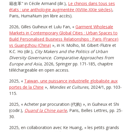
籍改革" in Cécile Armand (dir.),
Le chinois dans tous ses
états : une anthologie augmentée (XVIIIe-XXIe siècles)
,
Paris, HumaNum (en libre accès).
2026, Gilles Guiheux et Lulu Fan, «
Garment Wholesale
Markets in Contemporary Global Cities : Urban Spaces to
Build Personalised Business Relationships : Paris (France)
vs Guangzhou (China)
», in H. Molho, M. GIbert-Flutre et
K.C. Ho (dir.),
City Makers and the Politics of Urban
Diversity Governance. Comparative Approaches from
Europe and Asia
, 2026, Springer pp. 171-185, chapitre
téléchargeable en open access.
2025, «
Taiwan, une puissance industrielle globalisée aux
portes de la Chine
»,
Mondes et Cultures
, 2024/1, pp. 103-
115.
2025, « Acheter par procuration (代购) », in Guiheux et Shi
(codir.),
Quand la Chine parle
, Paris, Belles Lettres, pp. 25-
30.
2025, en collaboration avec Ke Huang, « les petits grands