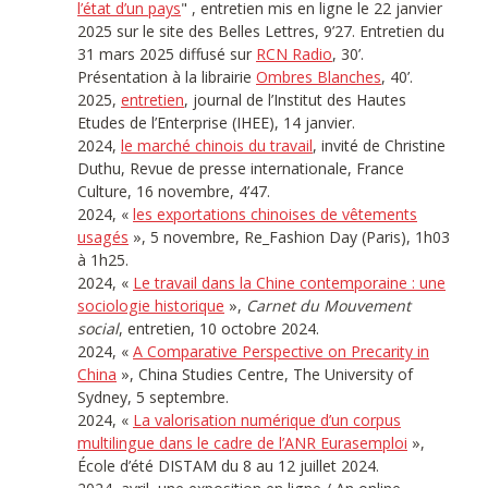
l’état d’un pays
" , entretien mis en ligne le 22 janvier
2025 sur le site des Belles Lettres, 9’27. Entretien du
31 mars 2025 diffusé sur
RCN Radio
, 30’.
Présentation à la librairie
Ombres Blanches
, 40’.
2025,
entretien
, journal de l’Institut des Hautes
Etudes de l’Enterprise (IHEE), 14 janvier.
2024,
le marché chinois du travail
, invité de Christine
Duthu, Revue de presse internationale, France
Culture, 16 novembre, 4’47.
2024, «
les exportations chinoises de vêtements
usagés
», 5 novembre, Re_Fashion Day (Paris), 1h03
à 1h25.
2024, «
Le travail dans la Chine contemporaine : une
sociologie historique
»,
Carnet du Mouvement
social
, entretien, 10 octobre 2024.
2024, «
A Comparative Perspective on Precarity in
China
», China Studies Centre, The University of
Sydney, 5 septembre.
2024, «
La valorisation numérique d’un corpus
multilingue dans le cadre de l’ANR Eurasemploi
»,
École d’été DISTAM du 8 au 12 juillet 2024.