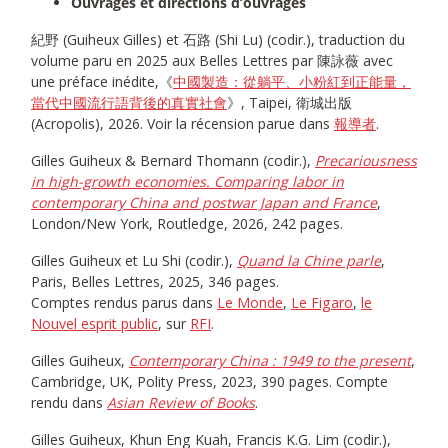
Ouvrages et directions d’ouvrages
紀野 (Guiheux Gilles) et 石路 (Shi Lu) (codir.), traduction du
volume paru en 2025 aux Belles Lettres par 陳詠薇 avec
une préface inédite,《
中國製造：從躺平、小粉紅到正能量，
當代中國流行語背後的真實社會
》, Taipei, 衛城出版
(Acropolis), 2026. Voir la récension parue dans
報導者
.
Gilles Guiheux & Bernard Thomann (codir.),
Precariousness
in high-growth economies. Comparing labor in
contemporary China and postwar Japan and France
,
London/New York, Routledge, 2026, 242 pages.
Gilles Guiheux et Lu Shi (codir.),
Quand la Chine parle
,
Paris, Belles Lettres, 2025, 346 pages.
Comptes rendus parus dans
Le Monde
,
Le Figaro
,
le
Nouvel esprit public
, sur
RFI
.
Gilles Guiheux,
Contemporary China : 1949 to the present
,
Cambridge, UK, Polity Press, 2023, 390 pages. Compte
rendu dans
Asian Review of Books
.
Gilles Guiheux, Khun Eng Kuah, Francis K.G. Lim (codir.),