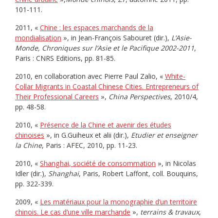
101-111.
2011, «
Chine : les espaces marchands de la
mondialisation
», in Jean-François Sabouret (dir.),
L’Asie-
Monde, Chroniques sur l’Asie et le Pacifique 2002-2011
,
Paris : CNRS Editions, pp. 81-85.
2010, en collaboration avec Pierre Paul Zalio, «
White-
Collar Migrants in Coastal Chinese Cities. Entrepreneurs of
Their Professional Careers
»,
China Perspectives
, 2010/4,
pp. 48-58.
2010, «
Présence de la Chine et avenir des études
chinoises
», in G.Guiheux et alii (dir.),
Etudier et enseigner
la Chine
, Paris : AFEC, 2010, pp. 11-23.
2010, «
Shanghai, société de consommation
», in Nicolas
Idler (dir.),
Shanghai
, Paris, Robert Laffont, coll. Bouquins,
pp. 322-339.
2009, «
Les matériaux pour la monographie d’un territoire
chinois. Le cas d’une ville marchande
»,
terrains & travaux
,