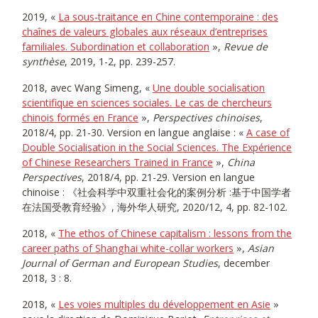
2019, «
La sous-traitance en Chine contemporaine : des
chaînes de valeurs globales aux réseaux d’entreprises
familiales. Subordination et collaboration
»,
Revue de
synthèse
, 2019, 1-2, pp. 239-257.
2018, avec Wang Simeng, «
Une double socialisation
scientifique en sciences sociales. Le cas de chercheurs
chinois formés en France
»,
Perspectives chinoises
,
2018/4, pp. 21-30. Version en langue anglaise : «
A case of
Double Socialisation in the Social Sciences. The Expérience
of Chinese Researchers Trained in France
»,
China
Perspectives
, 2018/4, pp. 21-29. Version en langue
chinoise : 《社会科学中双重社会化的案例分析 :基于中国学者
在法国受教育经验》, 海外华人研究, 2020/12, 4, pp. 82-102.
2018, «
The ethos of Chinese capitalism : lessons from the
career paths of Shanghai white-collar workers
»,
Asian
Journal of German and European Studies
, december
2018, 3 : 8.
2018, «
Les voies multiples du développement en Asie
»