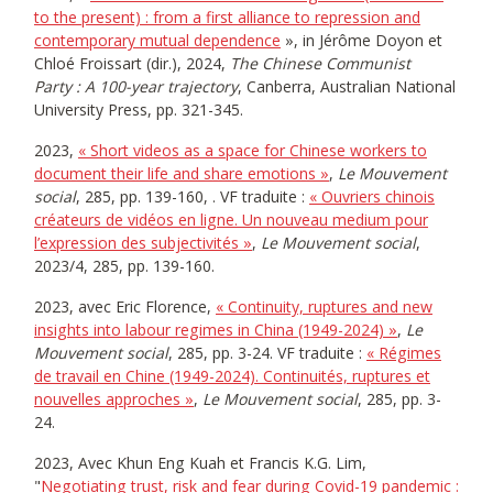
to the present) : from a first alliance to repression and
contemporary mutual dependence
», in Jérôme Doyon et
Chloé Froissart (dir.), 2024,
The Chinese Communist
Party : A 100-year trajectory
, Canberra, Australian National
University Press, pp. 321-345.
2023,
« Short videos as a space for Chinese workers to
document their life and share emotions »
,
Le Mouvement
social
, 285, pp. 139-160, . VF traduite :
« Ouvriers chinois
créateurs de vidéos en ligne. Un nouveau medium pour
l’expression des subjectivités »
,
Le Mouvement social
,
2023/4, 285, pp. 139-160.
2023, avec Eric Florence,
« Continuity, ruptures and new
insights into labour regimes in China (1949-2024) »
,
Le
Mouvement social
, 285, pp. 3-24. VF traduite :
« Régimes
de travail en Chine (1949-2024). Continuités, ruptures et
nouvelles approches »
,
Le Mouvement social
, 285, pp. 3-
24.
2023, Avec Khun Eng Kuah et Francis K.G. Lim,
"
Negotiating trust, risk and fear during Covid-19 pandemic :