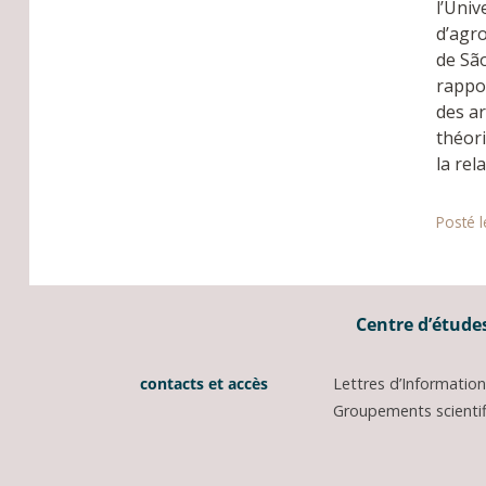
l’Univ
d’agro
de São
rappor
des ar
théori
la rel
Posté l
Centre d’études
contacts et accès
Lettres d’Informati
Groupements scientifi