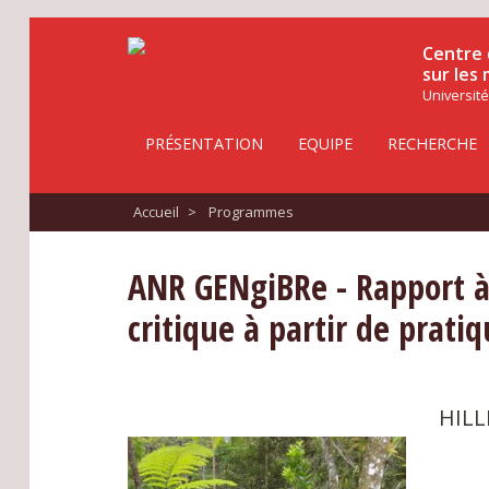
Centre 
sur les
Université
PRÉSENTATION
EQUIPE
RECHERCHE
Accueil
>
Programmes
ANR GENgiBRe - Rapport à 
critique à partir de prati
HILL