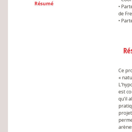
Résumé
• Part
de Fre
• Par
Ré
Ce pr
« natu
L’hypo
est co
qu’il
pratiq
projet
permet
arène