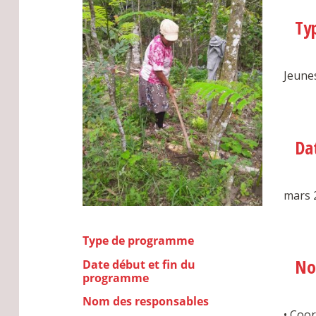
Ty
Jeune
Da
mars 
Type de programme
No
Date début et fin du
programme
Nom des responsables
• Coor