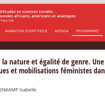
d’études en sciences sociales
 mondes africains, américains et asiatiques
 Paris Cité
ANIMATION SCIENTIFIQUE
AGENDA
PROGRAMMES
la nature et égalité de genre. Une 
ques et mobilisations féministes dan
ENKAMP Isabelle