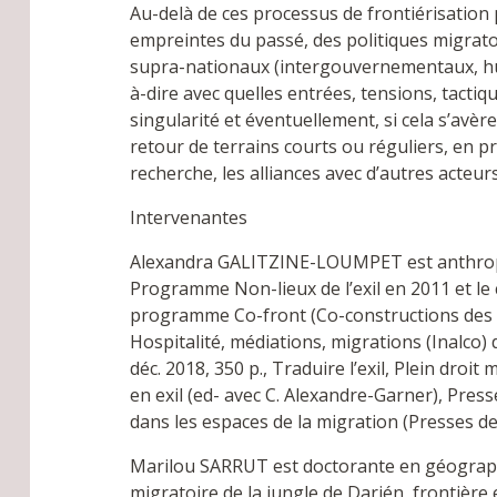
Au-delà de ces processus de frontiérisation 
empreintes du passé, des politiques migratoi
supra-nationaux (intergouvernementaux, human
à-dire avec quelles entrées, tensions, tacti
singularité et éventuellement, si cela s’avèr
retour de terrains courts ou réguliers, en p
recherche, les alliances avec d’autres acteur
Intervenantes
Alexandra GALITZINE-LOUMPET est anthropol
Programme Non-lieux de l’exil en 2011 et le
programme Co-front (Co-constructions des s
Hospitalité, médiations, migrations (Inalco) d
déc. 2018, 350 p., Traduire l’exil, Plein droit
en exil (ed- avec C. Alexandre-Garner), Pres
dans les espaces de la migration (Presses de 
Marilou SARRUT est doctorante en géographi
migratoire de la jungle de Darién, frontière