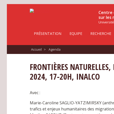
Centre 
sur les
Université
PRÉSENTATION
EQUIPE
RECHERCHE
Accueil
>
Agenda
FRONTIÈRES NATURELLES, 
2024, 17-20H, INALCO
Avec :
Marie-Caroline SAGLIO-YATZIMIRSKY (anthrop
trafics et enjeux humanitaires des migratio