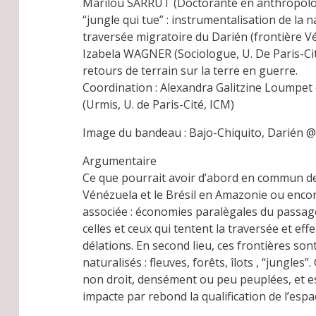
Marilou SARRUT (Doctorante en anthropolog
“jungle qui tue” : instrumentalisation de la 
traversée migratoire du Darién (frontière 
Izabela WAGNER (Sociologue, U. De Paris-Cit
retours de terrain sur la terre en guerre.
Coordination : Alexandra Galitzine Loumpet
(Urmis, U. de Paris-Cité, ICM)
Image du bandeau : Bajo-Chiquito, Darién @
Argumentaire
Ce que pourrait avoir d’abord en commun des 
Vénézuela et le Brésil en Amazonie ou encore
associée : économies paralègales du passage
celles et ceux qui tentent la traversée et ef
délations. En second lieu, ces frontières so
naturalisés : fleuves, forêts, îlots , “jungl
non droit, densément ou peu peuplées, et est
impacte par rebond la qualification de l’espa