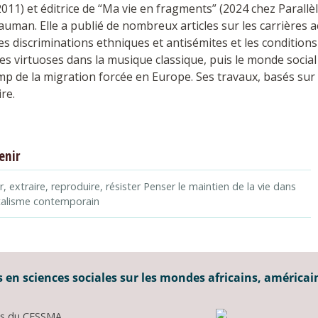
2011) et éditrice de “Ma vie en fragments” (2024 chez Parallèl
an. Elle a publié de nombreux articles sur les carrières aca
les discriminations ethniques et antisémites et les conditions 
des virtuoses dans la musique classique, puis le monde socia
p de la migration forcée en Europe. Ses travaux, basés sur un
ire.
enir
, extraire, reproduire, résister Penser le maintien de la vie dans
italisme contemporain
 en sciences sociales sur les mondes africains, américai
ons du CESSMA