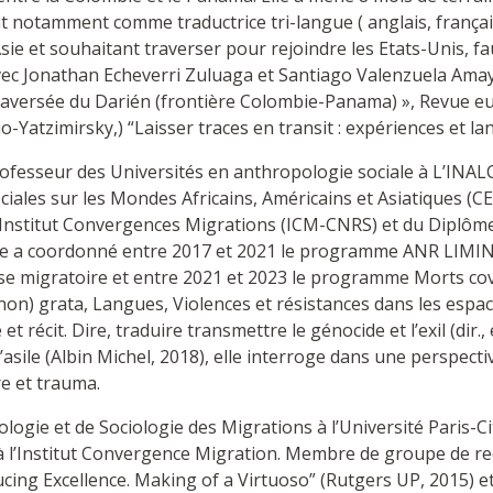
lant notamment comme traductrice tri-langue ( anglais, franç
Asie et souhaitant traverser pour rejoindre les Etats-Unis, 
vec Jonathan Echeverri Zuluaga et Santiago Valenzuela Amaya,)
 traversée du Darién (frontière Colombie-Panama) », Revue e
lio-Yatzimirsky,) “Laisser traces en transit : expériences et 
fesseur des Universités en anthropologie sociale à L’INAL
ociales sur les Mondes Africains, Américains et Asiatiques
e l’Institut Convergences Migrations (ICM-CNRS) et du Diplôm
lle a coordonné entre 2017 et 2021 le programme ANR LIMINA
crise migratoire et entre 2021 et 2023 le programme Morts c
on) grata, Langues, Violences et résistances dans les espaces
et récit. Dire, traduire transmettre le génocide et l’exil (dir
asile (Albin Michel, 2018), elle interroge dans une perspecti
re et trauma.
gie et de Sociologie des Migrations à l’Université Paris-Ci
 à l’Institut Convergence Migration. Membre de groupe de rech
ucing Excellence. Making of a Virtuoso” (Rutgers UP, 2015) 