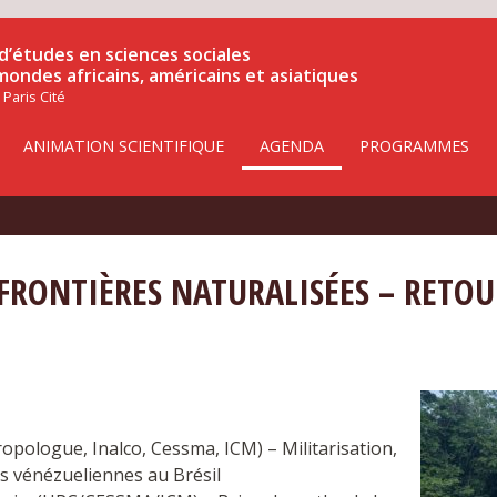
d’études en sciences sociales
 mondes africains, américains et asiatiques
 Paris Cité
ANIMATION SCIENTIFIQUE
AGENDA
PROGRAMMES
FRONTIÈRES NATURALISÉES – RETOU
ologue, Inalco, Cessma, ICM) – Militarisation,
ns vénézueliennes au Brésil