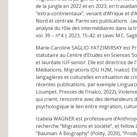
de la jungle en 2022 et en 2023, en travail
“extra-continentaux”, venant d’Afrique et d’
Nord et centrale. Parmi ses publications : (a
analyse du rôle des intermédiaires dans la
vol. 39 – n°4 | 2023, 15-42. et (avec M.C. Sag
Marie-Caroline SAGLIO-YATZIMIRSKY est Pro
statutaire au Centre d’Etudes en Sciences S
et lauréate IUF senior. Elle est directrice d
Médiations, Migrations (DU H2M, Inalco). E
langagières et culturelles en situation de 
récentes publications, par exemple Lingua (n
Loumpet, Presses de l’Inalco, 2022), Violence 
qui crient, rencontre avec des demandeurs d’
psychologique le lien entre migration, cultu
Izabela WAGNER est professeure d’Anthropolo
recherche “Migrations et société”, et fellow
“Bauman. A Biography” (Polity, 2020), “Prod