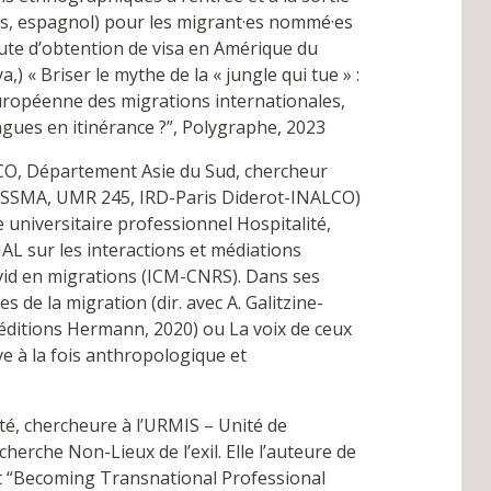
ais, espagnol) pour les migrant·es nommé·es
faute d’obtention de visa en Amérique du
 « Briser le mythe de la « jungle qui tue » :
uropéenne des migrations internationales,
langues en itinérance ?”, Polygraphe, 2023
CO, Département Asie du Sud, chercheur
 (CESSMA, UMR 245, IRD-Paris Diderot-INALCO)
e universitaire professionnel Hospitalité,
L sur les interactions et médiations
ovid en migrations (ICM-CNRS). Dans ses
 de la migration (dir. avec A. Galitzine-
., éditions Hermann, 2020) ou La voix de ceux
ve à la fois anthropologique et
té, chercheure à l’URMIS – Unité de
erche Non-Lieux de l’exil. Elle l’auteure de
et “Becoming Transnational Professional