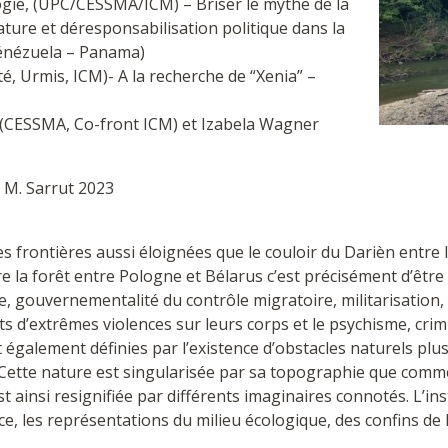
ie, (UPC/CESSMA/ICM) – Briser le mythe de la
nature et déresponsabilisation politique dans la
Vénézuela – Panama)
é, Urmis, ICM)- A la recherche de “Xenia” –
 (CESSMA, Co-front ICM) et Izabela Wagner
 M. Sarrut 2023
frontières aussi éloignées que le couloir du Darièn entre l
 la forêt entre Pologne et Bélarus c’est précisément d’être 
, gouvernementalité du contrôle migratoire, militarisation,
fets d’extrêmes violences sur leurs corps et le psychisme, cri
nt également définies par l’existence d’obstacles naturels pl
es”. Cette nature est singularisée par sa topographie que comm
 ainsi resignifiée par différents imaginaires connotés. L’ins
ce, les représentations du milieu écologique, des confins de 