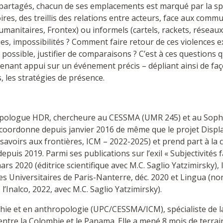
partagés, chacun de ses emplacements est marqué par la spéc
res, des treillis des relations entre acteurs, face aux comm
itaires, Frontex) ou informels (cartels, rackets, réseaux).
ques, impossibilités ? Comment faire retour de ces violences 
e possible, justifier de comparaisons ? C’est à ces questions
renant appui sur un événement précis – dépliant ainsi de faç
s, les stratégies de présence.
ogue HDR, chercheure au CESSMA (UMR 245) et au Sophiapol
 coordonne depuis janvier 2016 de même que le projet Displ
avoirs aux frontières, ICM – 2022-2025) et prend part à l
epuis 2019. Parmi ses publications sur l’exil « Subjectivités 
 mars 2020 (éditrice scientifique avec M.C. Saglio Yatzimirsky),
ses Universitaires de Paris-Nanterre, déc. 2020 et Lingua (no
l’Inalco, 2022, avec M.C. Saglio Yatzimirsky).
e et en anthropologie (UPC/CESSMA/ICM), spécialiste de la 
 entre la Colombie et le Panama. Elle a mené 8 mois de terrai