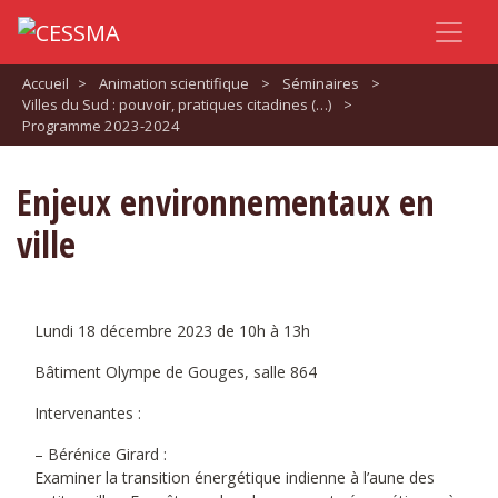
Accueil
>
Animation scientifique
>
Séminaires
>
Villes du Sud : pouvoir, pratiques citadines (…)
>
Programme 2023-2024
Enjeux environnementaux en
ville
Lundi 18 décembre 2023 de 10h à 13h
Bâtiment Olympe de Gouges, salle 864
Intervenantes :
– Bérénice Girard :
Examiner la transition énergétique indienne à l’aune des