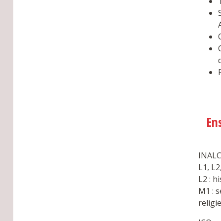
En
INALC
L1, L2
L2 : h
M1 : s
religi