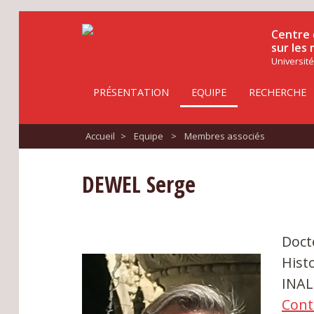
Centre 
sur les
Université
PRÉSENTATION
EQUIPE
RECHERCHE
Accueil
>
Equipe
>
Membres associés
DEWEL Serge
Doct
Hist
INA
Cont