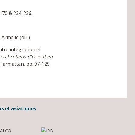
170 & 234-236.
Armelle (dir.).
ntre intégration et
es chrétiens d’Orient en
L’Harmattan, pp. 97-129.
ns et asiatiques