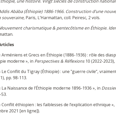
Éthiopie, une histoire. Vingt siècles de construction national
Addis Abäba (Éthiopie) 1886-1966. Construction d’une nouve
n souveraine
, Paris, L’Harmattan, coll. Peiresc, 2 vols.
Mouvement charismatique & pentecôtisme en Éthiopie. Ident
mattan.
Articles
 Arméniens et Grecs en Éthiopie (1886-1936) : rôle des dias
opie moderne », in
Perspectives & Réflexions
10 (2022-2023), 
 Le Conflit du Tigray (Éthiopie) : une ‟guerre civile”, vraiment
1), pp. 98-113.
« La Naissance de l’Éthiopie moderne 1896-1936 », in
Dossier
-53.
 Conflit éthiopien : les faiblesses de l’explication ethnique »,
bre 2021 [en ligne]).