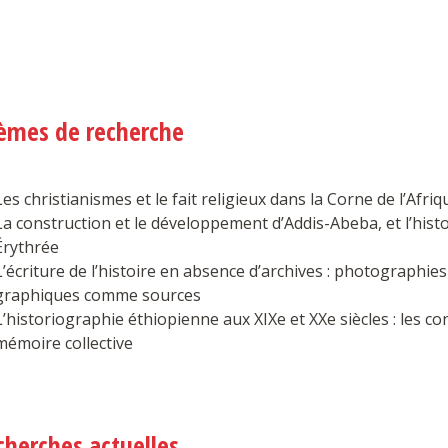
èmes de recherche
Les christianismes et le fait religieux dans la Corne de l’Afriq
La construction et le développement d’Addis-Abeba, et l’hist
Érythrée
L’écriture de l’histoire en absence d’archives : photographi
graphiques comme sources
L’historiographie éthiopienne aux XIXe et XXe siècles : les con
mémoire collective
cherches actuelles