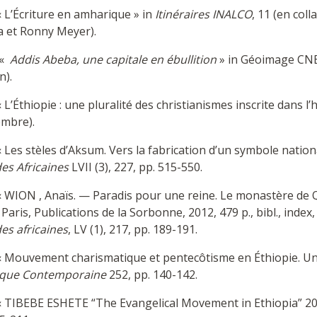
 L’Écriture en amharique » in
Itinéraires
INALCO
, 11 (en col
 et Ronny Meyer).
 «
Addis Abeba, une capitale en ébullition
» in Géoimage CNES
n).
 L’Éthiopie : une pluralité des christianismes inscrite dans l’h
embre).
 Les stèles d’Aksum. Vers la fabrication d’un symbole nation
es Africaines
LVII (3), 227, pp. 515-550.
 WION , Anaïs. — Paradis pour une reine. Le monastère de Q
. Paris, Publications de la Sorbonne, 2012, 479 p., bibl., index,
es africaines
, LV (1), 217, pp. 189-191.
« Mouvement charismatique et pentecôtisme en Éthiopie. Un
ique Contemporaine
252, pp. 140-142.
« TIBEBE ESHETE “The Evangelical Movement in Ethiopia” 20