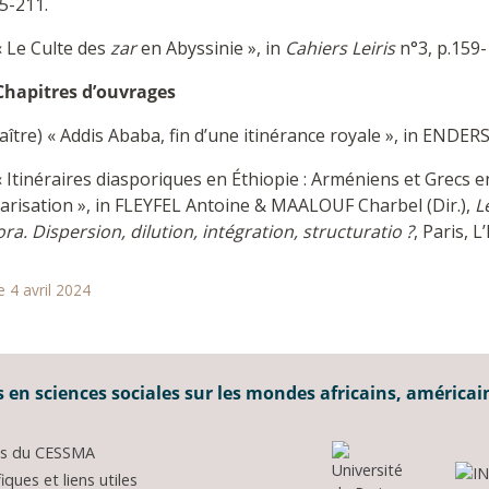
5-211.
« Le Culte des
zar
en Abyssinie », in
Cahiers Leiris
n°3, p.159-
Chapitres d’ouvrages
aître) « Addis Ababa, fin d’une itinérance royale », in ENDERS 
 Itinéraires diasporiques en Éthiopie : Arméniens et Grecs e
arisation », in FLEYFEL Antoine & MAALOUF Charbel (Dir.),
L
ra. Dispersion, dilution, intégration, structuratio ?
, Paris, 
e 4 avril 2024
 en sciences sociales sur les mondes africains, américai
ons du CESSMA
ques et liens utiles