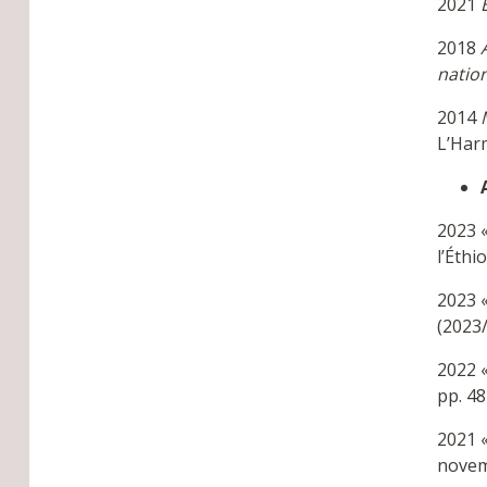
2021
2018
natio
2014
L’Har
2023 «
l’Éthi
2023 «
(2023/
2022 
pp. 48
2021 «
novem