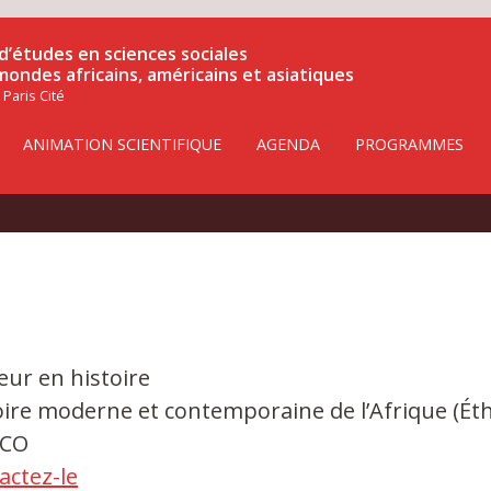
d’études en sciences sociales
 mondes africains, américains et asiatiques
 Paris Cité
ANIMATION SCIENTIFIQUE
AGENDA
PROGRAMMES
eur en histoire
oire moderne et contemporaine de l’Afrique (Éth
LCO
actez-le