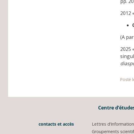
pp. 20
2012 
(A par
2025 «
singul
diaspo
Posté l
Centre d’études
contacts et accès
Lettres d’Informati
Groupements scientifi