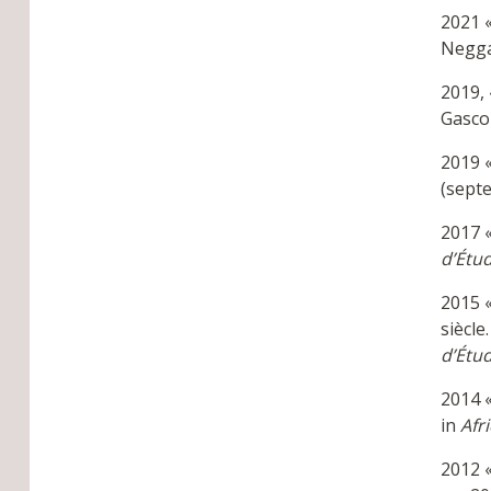
2021 «
Negga
2019,
Gasco
2019 «
(sept
2017 «
d’Étud
2015 «
siècle
d’Étud
2014 
in
Afr
2012 