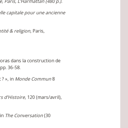
e, Paris, L’Harmattan (480 p.).
lle capitale pour une ancienne
ité & religion
, Paris,
poras dans la construction de
pp. 36-58.
 ? », in
Monde Commun
8
s d’Histoire
, 120 (mars/avril),
 in
The Conversation
(30