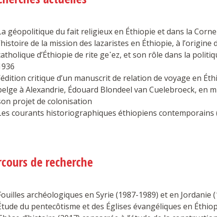
La géopolitique du fait religieux en Éthiopie et dans la Corne
l’histoire de la mission des lazaristes en Éthiopie, à l’origine 
catholique d’Éthiopie de rite ge῾ez, et son rôle dans la polit
1936
l’édition critique d’un manuscrit de relation de voyage en Éth
belge à Alexandrie, Édouard Blondeel van Cuelebroeck, en mi
son projet de colonisation
Les courants historiographiques éthiopiens contemporains 
rcours de recherche
Fouilles archéologiques en Syrie (1987-1989) et en Jordanie 
Étude du pentecôtisme et des Églises évangéliques en Éthiop