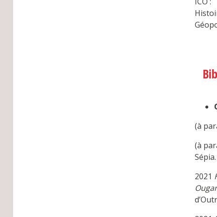
ICO :
Histoi
Géopol
Bi
(à par
(à par
Sépia.
2021
H
Ougan
d’Out