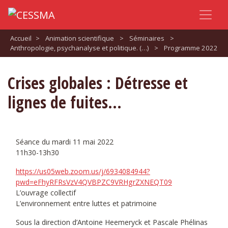
Accueil
>
Animation scientifique
>
Séminaires
>
Anthropologie, psychanalyse et politique. (…)
>
Programme 2022
Crises globales : Détresse et
lignes de fuites...
Séance du mardi 11 mai 2022
11h30-13h30
https://us05web.zoom.us/j/6934084944?
pwd=eFhyRFRsVzV4QVBPZC9VRHgrZXNEQT09
L’ouvrage collectif
L’environnement entre luttes et patrimoine
Sous la direction d’Antoine Heemeryck et Pascale Phélinas