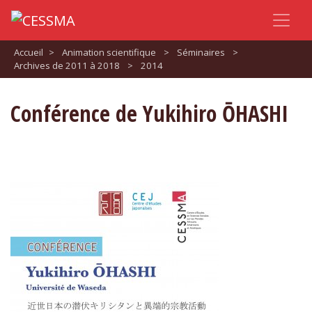
Accueil
>
Animation scientifique
>
Séminaires
>
Archives de 2011 à 2018
>
2014
Conférence de Yukihiro ŌHASHI