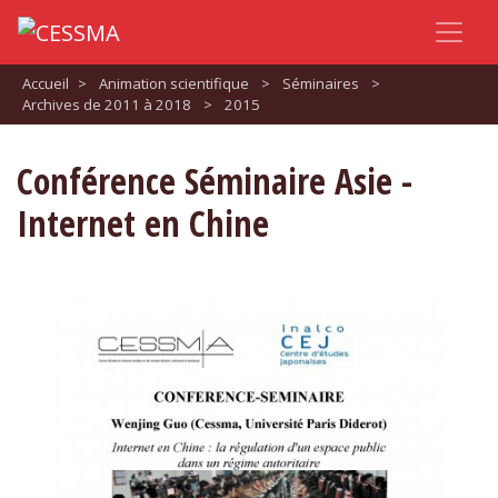
Accueil
>
Animation scientifique
>
Séminaires
>
Archives de 2011 à 2018
>
2015
Conférence Séminaire Asie -
Internet en Chine