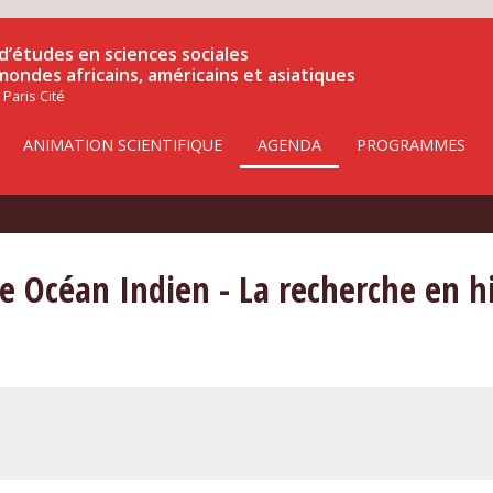
d’études en sciences sociales
 mondes africains, américains et asiatiques
 Paris Cité
ANIMATION SCIENTIFIQUE
AGENDA
PROGRAMMES
 Océan Indien - La recherche en his