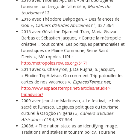
2016 avec Thomas Apchain, « Anthropologie et
tourisme : un tango de l’altérité »,
Mondes du
tourisme
n°12.
2016 avec Théodore Dakpogan, « Des faïences de
Gou »,
Cahiers d’Etudes Africaines
n°, 337-364
2015 avec Géraldine Djament-Tran, Maria Gravari-
Barbas et Sébastien Jacquot, « Contre la métropole
créative ... tout contre. Les politiques patrimoniales et
touristiques de Plaine Commune, Seine-Saint-
Denis », Métropoles, URL :
http://metropoles.revues.org/5171
2014 avec G. Chareyron, J. Da Rugna, S. Jacquot,
« Étudier TripAdvisor. Ou comment Trip-patouiller les
cartes de nos vacances »,
EspacesTemps.net
,
http://www.espacestemps.net/articles/etudier-
tripadvisor/
2009 avec Jean-Luc Martineau, « Le festival, le bois
sacré et l’Unesco. Logiques politiques du tourisme
culturel à Osogbo (Nigeria) »,
Cahiers d’Etudes
Africaines
n°194, 337-364
2008d. « The nation state as an identifying image.
Traditions and stakes in tourism policy, Touraine,