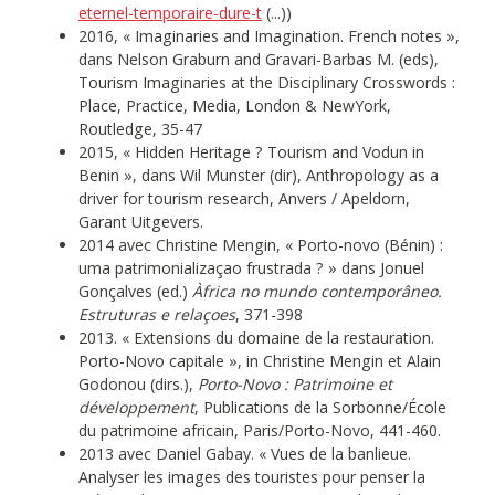
eternel-temporaire-dure-t
(...))
2016, « Imaginaries and Imagination. French notes »,
dans Nelson Graburn and Gravari-Barbas M. (eds),
Tourism Imaginaries at the Disciplinary Crosswords :
Place, Practice, Media, London & NewYork,
Routledge, 35-47
2015, « Hidden Heritage ? Tourism and Vodun in
Benin », dans Wil Munster (dir), Anthropology as a
driver for tourism research, Anvers / Apeldorn,
Garant Uitgevers.
2014 avec Christine Mengin, « Porto-novo (Bénin) :
uma patrimonializaçao frustrada ? » dans Jonuel
Gonçalves (ed.)
Àfrica no mundo contemporâneo.
Estruturas e relaçoes
, 371-398
2013. « Extensions du domaine de la restauration.
Porto-Novo capitale », in Christine Mengin et Alain
Godonou (dirs.),
Porto-Novo : Patrimoine et
développement
, Publications de la Sorbonne/École
du patrimoine africain, Paris/Porto-Novo, 441-460.
2013 avec Daniel Gabay. « Vues de la banlieue.
Analyser les images des touristes pour penser la