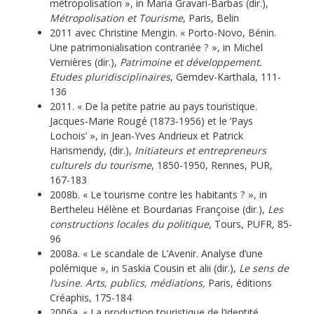
métropolisation », in Maria Gravari-Barbas (dir.),
Métropolisation et Tourisme
, Paris, Belin
2011 avec Christine Mengin. « Porto-Novo, Bénin.
Une patrimonialisation contrariée ? », in Michel
Vernières (dir.),
Patrimoine et développement.
Etudes pluridisciplinaires
, Gemdev-Karthala, 111-
136
2011. « De la petite patrie au pays touristique.
Jacques-Marie Rougé (1873-1956) et le ’Pays
Lochois’ », in Jean-Yves Andrieux et Patrick
Harismendy, (dir.),
Initiateurs et entrepreneurs
culturels du tourisme
, 1850-1950, Rennes, PUR,
167-183
2008b. « Le tourisme contre les habitants ? », in
Bertheleu Hélène et Bourdarias Françoise (dir.),
Les
constructions locales du politique
, Tours, PUFR, 85-
96
2008a. « Le scandale de L’Avenir. Analyse d’une
polémique », in Saskia Cousin et alii (dir.),
Le sens de
l’usine. Arts, publics, médiations,
Paris, éditions
Créaphis, 175-184
2006a. « La production touristique de l’identité