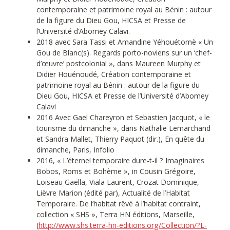
contemporaine et patrimoine royal au Bénin : autour
de la figure du Dieu Gou, HICSA et Presse de
l’Université d’Abomey Calavi.
2018 avec Sara Tassi et Amandine Yéhouétomè « Un
Gou de Blanc(s). Regards porto-noviens sur un ‘chef-
d’œuvre’ postcolonial », dans Maureen Murphy et
Didier Houénoudé, Création contemporaine et
patrimoine royal au Bénin : autour de la figure du
Dieu Gou, HICSA et Presse de l’Université d’Abomey
Calavi
2016 Avec Gael Chareyron et Sebastien Jacquot, « le
tourisme du dimanche », dans Nathalie Lemarchand
et Sandra Mallet, Thierry Paquot (dir.), En quête du
dimanche, Paris, Infolio
2016, « L’éternel temporaire dure-t-il ? Imaginaires
Bobos, Roms et Bohème », in Cousin Grégoire,
Loiseau Gaëlla, Viala Laurent, Crozat Dominique,
Lièvre Marion (édité par), Actualité de l’Habitat
Temporaire. De l’habitat rêvé à l’habitat contraint,
collection « SHS », Terra HN éditions, Marseille,
(
http://www.shs.terra-hn-editions.org/Collection/?L-