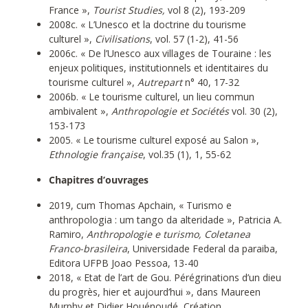
France »,
Tourist Studies,
vol 8 (2), 193-209
2008c. « L’Unesco et la doctrine du tourisme
culturel »,
Civilisations
, vol. 57 (1-2), 41-56
2006c. « De l’Unesco aux villages de Touraine : les
enjeux politiques, institutionnels et identitaires du
tourisme culturel »,
Autrepart
n° 40, 17-32
2006b. « Le tourisme culturel, un lieu commun
ambivalent »,
Anthropologie et Sociétés
vol. 30 (2),
153-173
2005. « Le tourisme culturel exposé au Salon »,
Ethnologie française
, vol.35 (1), 1, 55-62
Chapitres d’ouvrages
2019, cum Thomas Apchain, « Turismo e
anthropologia : um tango da alteridade », Patricia A.
Ramiro,
Anthropologie e turismo, Coletanea
Franco-brasileira
, Universidade Federal da paraiba,
Editora UFPB Joao Pessoa, 13-40
2018, « Etat de l’art de Gou. Pérégrinations d’un dieu
du progrès, hier et aujourd’hui », dans Maureen
Murphy et Didier Houénoudé, Création