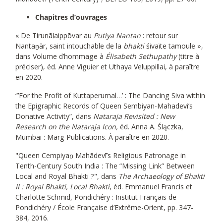
Chapitres d’ouvrages
« De Tirunāḷaippōvar au
Putiya Nantan
: retour sur
Nantaṉār, saint intouchable de la
bhakti
śivaïte tamoule »,
dans Volume d’hommage à
Élisabeth Sethupathy
(titre à
préciser), éd. Anne Viguier et Uthaya Veluppillai, à paraître
en 2020.
“’For the Profit of Kuttaperumal…’ : The Dancing Siva within
the Epigraphic Records of Queen Sembiyan-Mahadevi’s
Donative Activity”, dans
Nataraja Revisited : New
Research on the Nataraja Icon,
éd. Anna A. Ślączka,
Mumbai : Marg Publications. À paraître en 2020.
"Queen Cempiyaṉ Mahādevī’s Religious Patronage in
Tenth-Century South India : The “Missing Link” Between
Local and Royal Bhakti ?", dans
The Archaeology of Bhakti
II : Royal Bhakti, Local Bhakti
, éd. Emmanuel Francis et
Charlotte Schmid, Pondichéry : Institut Français de
Pondichéry / École Française d’Extrême-Orient, pp. 347-
384, 2016.