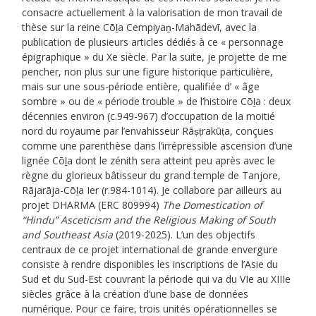
consacre actuellement à la valorisation de mon travail de
thèse sur la reine Cōḻa Cempiyaṉ-Mahādevī, avec la
publication de plusieurs articles dédiés à ce « personnage
épigraphique » du Xe siècle. Par la suite, je projette de me
pencher, non plus sur une figure historique particulière,
mais sur une sous-période entière, qualifiée d’ « âge
sombre » ou de « période trouble » de l’histoire Cōḻa : deux
décennies environ (c.949-967) d’occupation de la moitié
nord du royaume par l’envahisseur Rāṣṭrakūṭa, conçues
comme une parenthèse dans l’irrépressible ascension d’une
lignée Cōḻa dont le zénith sera atteint peu après avec le
règne du glorieux bâtisseur du grand temple de Tanjore,
Rājarāja-Cōḻa Ier (r.984-1014). Je collabore par ailleurs au
projet DHARMA (ERC 809994)
The Domestication of
“Hindu” Asceticism and the Religious Making of South
and Southeast Asia
(2019-2025). L’un des objectifs
centraux de ce projet international de grande envergure
consiste à rendre disponibles les inscriptions de l’Asie du
Sud et du Sud-Est couvrant la période qui va du VIe au XIIIe
siècles grâce à la création d’une base de données
numérique. Pour ce faire, trois unités opérationnelles se