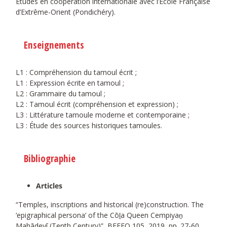
Études en coopération internationale avec l’École Française
d’Extrême-Orient (Pondichéry).
Enseignements
L1 : Compréhension du tamoul écrit ;
L1 : Expression écrite en tamoul ;
L2 : Grammaire du tamoul ;
L2 : Tamoul écrit (compréhension et expression) ;
L3 : Littérature tamoule moderne et contemporaine ;
L3 : Étude des sources historiques tamoules.
Bibliographie
Articles
“Temples, inscriptions and historical (re)construction. The
‘epigraphical persona’ of the Cōḻa Queen Cempiyaṉ
Mahādevī (Tenth Century)”, BEFEO 105, 2019, pp. 27-60.