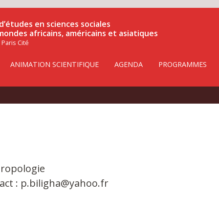
d’études en sciences sociales
 mondes africains, américains et asiatiques
 Paris Cité
ANIMATION SCIENTIFIQUE
AGENDA
PROGRAMMES
ropologie
act : p.biligha@yahoo.fr