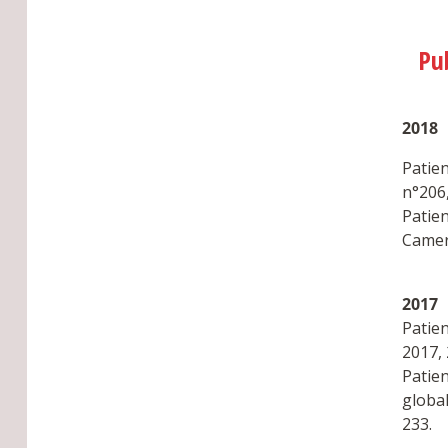
Pu
2018
Patie
n°206,
Patien
Camero
2017
Patie
2017, 
Patie
global
233.