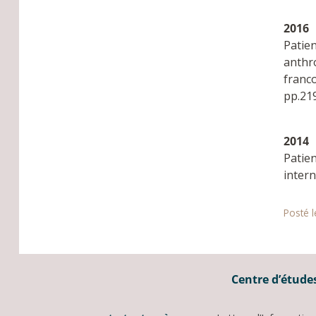
2016
Patie
anthro
franc
pp.21
2014
Patie
intern
Posté 
Centre d’études