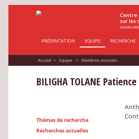
Centre 
sur les
Université
PRÉSENTATION
EQUIPE
RECHERCHE
Accueil
>
Equipe
>
Membres associés
BILIGHA TOLANE Patience
Anth
Cont
Thèmes de recherche
Recherches actuelles