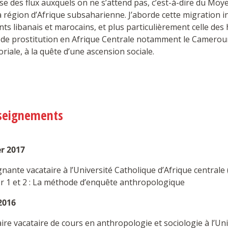
rse des flux auxquels on ne s’attend pas, c’est-à-dire du Moy
a région d’Afrique subsaharienne. J’aborde cette migration in
ts libanais et marocains, et plus particulièrement celle d
 de prostitution en Afrique Centrale notamment le Cameroun
riale, à la quête d’une ascension sociale.
seignements
er 2017
gnante vacataire à l’Université Catholique d’Afrique centra
r 1 et 2 : La méthode d’enquête anthropologique
2016
aire vacataire de cours en anthropologie et sociologie à l’Un