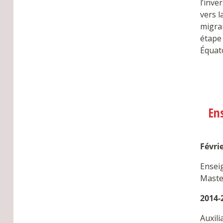
l’inve
vers l
migran
étape
Équato
En
Févri
Ensei
Maste
2014-
Auxili