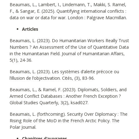
Beaumais, L., Lambert, I., Lindemann, T., Makki, S. Ramel,
F., & Sangar, E. (2025). Quantifying international conflicts :
data on war or data for war. London : Palgrave Macmillan.
Articles
Beaumais, L. (2023). Do Humanitarian Workers Really Trust
Numbers ? An Assessment of the Use of Quantitative Data
in the Humanitarian Field. Journal of Humanitarian Affairs,
5(1), 24-36.
Beaumais, L. (2023). Les systèmes d’alerte précoce ou
l’illusion de l’objectivation. Cités, (3), 83-96.
Beaumais, L., & Ramel, F. (2023). Diplomats, Soldiers, and
Armed Conflict Databases : Another French Exception ?
Global Studies Quarterly, 3(2), ksad027.
Beaumais, L. (forthcoming). Security Over Diplomacy : The
Rising Role of the MoD in the French Arctic Policy. The
Polar Journal.
Chapitres d’ouvrages