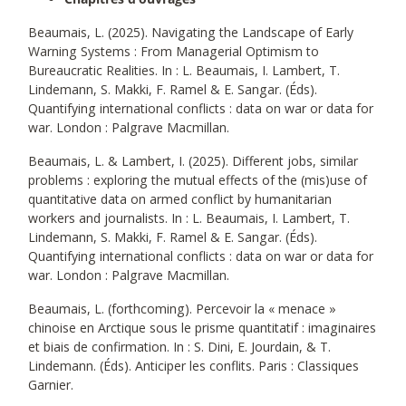
Beaumais, L. (2025). Navigating the Landscape of Early
Warning Systems : From Managerial Optimism to
Bureaucratic Realities. In : L. Beaumais, I. Lambert, T.
Lindemann, S. Makki, F. Ramel & E. Sangar. (Éds).
Quantifying international conflicts : data on war or data for
war. London : Palgrave Macmillan.
Beaumais, L. & Lambert, I. (2025). Different jobs, similar
problems : exploring the mutual effects of the (mis)use of
quantitative data on armed conflict by humanitarian
workers and journalists. In : L. Beaumais, I. Lambert, T.
Lindemann, S. Makki, F. Ramel & E. Sangar. (Éds).
Quantifying international conflicts : data on war or data for
war. London : Palgrave Macmillan.
Beaumais, L. (forthcoming). Percevoir la « menace »
chinoise en Arctique sous le prisme quantitatif : imaginaires
et biais de confirmation. In : S. Dini, E. Jourdain, & T.
Lindemann. (Éds). Anticiper les conflits. Paris : Classiques
Garnier.