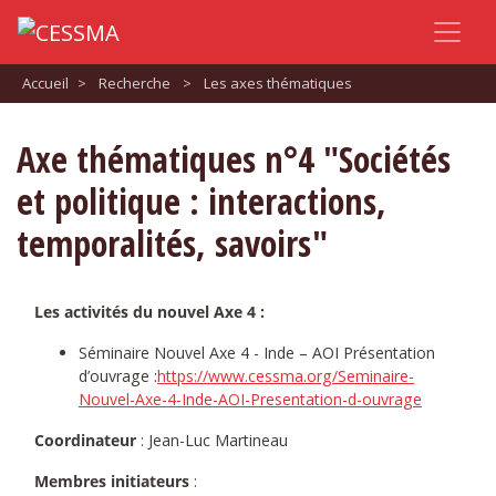
Accueil
>
Recherche
>
Les axes thématiques
Axe thématiques n°4 "Sociétés
et politique : interactions,
temporalités, savoirs"
Les activités du nouvel Axe 4 :
Séminaire Nouvel Axe 4 - Inde – AOI Présentation
d’ouvrage :
https://www.cessma.org/Seminaire-
Nouvel-Axe-4-Inde-AOI-Presentation-d-ouvrage
Coordinateur
: Jean-Luc Martineau
Membres initiateurs
: