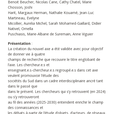
Benoit Beucher, Nicolas Cane, Cathy Chatel, Marie
Chosson, Joshi
Harit, Margaux Herman, Nathalie Kouamé, Jean-Luc
Martineau, Evelyne
Micollier, Aurelia Michel, Sarah Mohamed-Gaillard, Didier
Nativel, Ornella
Puschiasis, Marie-Albane de Suremain, Anne Viguier
Présentation
:
La création du nouvel axe a été validée avec pour objectif
de donner vie à quatre
champs de recherche que recouvre le titre englobant de
l’axe. Les chercheur.e.s et
enseignant.e.s-chercheur.e.s regroupé.e.s dans cet axe
veulent promouvoir l’étude des
sociétés du Sud dans un cadre interdisciplinaire ancré tant
dans le passé que
dans le présent. Les chercheurs qui s’y retrouvent (en 2024)
ou s’y retrouveront
au fil des années (2025-2030) entendent enrichir le champ
des connaissances et
les débats à partir de l’étude d’objets, d’acteurs, de réseaux,