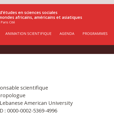
d’études en sciences sociales
 mondes africains, américains et asiatiques
 Paris Cité
ANIMATION SCIENTIFIQUE
AGENDA
PROGRAMMES
onsable scientifique
ropologue
 Lebanese American University
D : 0000-0002-5369-4996