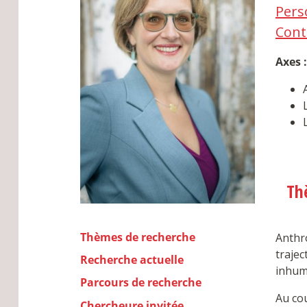
Pers
Cont
Axes :
Th
Thèmes de recherche
Anthro
trajec
Recherche actuelle
inhum
Parcours de recherche
Au co
Chercheure invitée