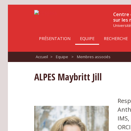
Centre 
sur les
Université
PRÉSENTATION
EQUIPE
RECHERCHE
Accueil
>
Equipe
>
Membres associés
ALPES Maybritt Jill
Resp
Anth
IMS,
ORCI