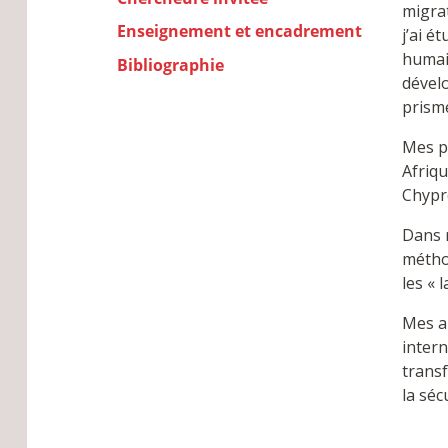
migrat
Enseignement et encadrement
j’ai é
humain
Bibliographie
dévelo
prism
Mes p
Afriqu
Chypr
Dans 
méthod
les « 
Mes a
intern
transf
la séc