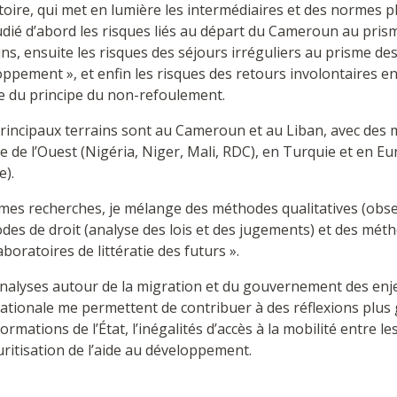
oire, qui met en lumière les intermédiaires et des normes plur
tudié d’abord les risques liés au départ du Cameroun au prism
s, ensuite les risques des séjours irréguliers au prisme des
ppement », et enfin les risques des retours involontaires e
e du principe du non-refoulement.
rincipaux terrains sont au Cameroun et au Liban, avec des 
e de l’Ouest (Nigéria, Niger, Mali, RDC), en Turquie et en Eur
e).
mes recherches, je mélange des méthodes qualitatives (obser
es de droit (analyse des lois et des jugements) et des métho
laboratoires de littératie des futurs ».
nalyses autour de la migration et du gouvernement des enj
ationale me permettent de contribuer à des réflexions plus 
ormations de l’État, l’inégalités d’accès à la mobilité entre le
uritisation de l’aide au développement.