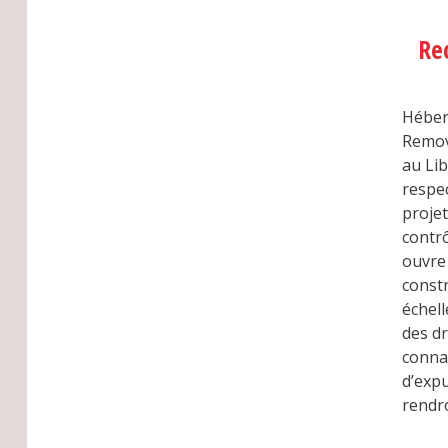
Re
Héber
Remova
au Lib
respec
projet
contrô
ouvre 
constr
échel
des d
connai
d’expu
rendro