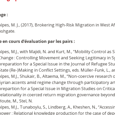
ge :
Alpes, M. J., (2017), Brokering High-Risk Migration in West Afr
Ashgate.
e en cours d’évaluation par les pairs :
Alpes, M.J., with Majidi, N. and Kurt, M., “Mobility Control 
Change : Controlling Movement and Seeking Legitimacy in Sy
preparation for a Special Issue in the Journal of Refugee St
State (Re-)Making in Conflict Settings, eds. Müller-Funk, L., an
Alpes, M.J., Shukair, B., Altaema, M., “Non-coercive research
Syrian accents amid regime change through participatory a
prepartion for a Special Issue in Migration Studies on Critic
relationality in coerced return migration governance beyond 
Houte, M., Stel, N.
Alpes, M.J., Tunaboylu, S., Lindberg, A., Kheshen, N., “Accessi
power : Relational knowledge production for the case of dep