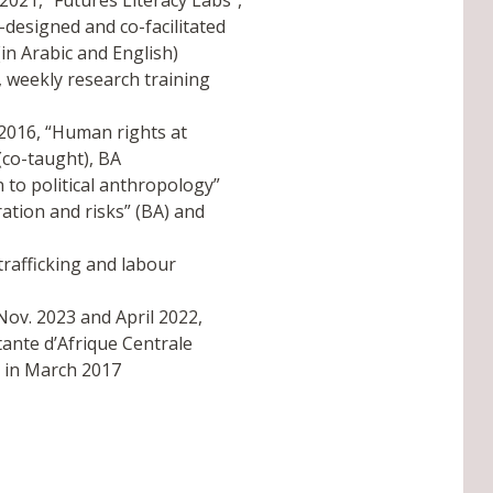
021, “Futures Literacy Labs”,
-designed and co-facilitated
in Arabic and English)
 weekly research training
 2016, “Human rights at
(co-taught), BA
n to political anthropology”
ation and risks” (BA) and
rafficking and labour
Nov. 2023 and April 2022,
tante d’Afrique Centrale
) in March 2017