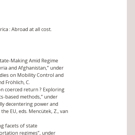
ica : Abroad at all cost.
as State-Making Amid Regime
ria and Afghanistan,” under
udies on Mobility Control and
d Fröhlich, C.
 on coerced return ? Exploring
rts-based methods,” under
ally decentering power and
the EU, eds. Mencütek, Z., van
ng facets of state
ortation regimes”, under