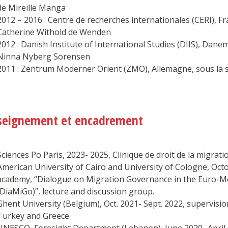
de Mireille Manga
2012 – 2016 : Centre de recherches internationales (CERI), Fr
Catherine Withold de Wenden
2012 : Danish Institute of International Studies (DIIS), Dane
Ninna Nyberg Sorensen
2011 : Zentrum Moderner Orient (ZMO), Allemagne, sous la s
seignement et encadrement
Sciences Po Paris, 2023- 2025, Clinique de droit de la migrati
American University of Cairo and University of Cologne, Oc
academy, “Dialogue on Migration Governance in the Euro-M
(DiaMiGo)”, lecture and discussion group.
Ghent University (Belgium), Oct. 2021- Sept. 2022, supervisi
Turkey and Greece