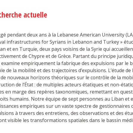
cherche actuelle
gé pendant deux ans à la Lebanese American University (LAU
l infrastructures for Syrians in Lebanon and Turkey » étud
an et en Turquie, deux pays voisins de la Syrie qui accueille
tivement de Chypre et de Grèce. Partant du principe juridiq
 examine empiriquement la fabrique des expulsions par le bia
le de la mobilité et des trajectoires d’expulsions. L’étude de
de nouveaux horizons théoriques sur le contrôle de la mobi
uction de l’État : de multiples acteurs étatiques et non-étati
les en marge des repères taxonomiques, remettant en questi
roits humains. Notre équipe de sept personnes au Liban et 
ssances empiriques sur un vaste spectre de gestionnaires de
lsions à travers des entretiens, des observations et des ét
nt visible les transformations spatiales dans le bassin méd