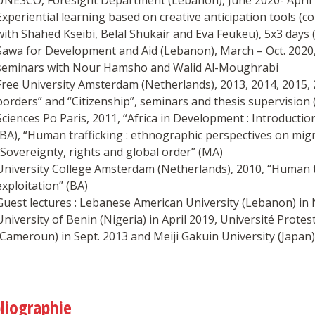
UNESCO, Foresight Department (Lebanon), June 2020- April 2
Experiential learning based on creative anticipation tools (co
with Shahed Kseibi, Belal Shukair and Eva Feukeu), 5x3 days (
Sawa for Development and Aid (Lebanon), March – Oct. 2020,
seminars with Nour Hamsho and Walid Al-Moughrabi
Free University Amsterdam (Netherlands), 2013, 2014, 2015,
borders” and “Citizenship”, seminars and thesis supervision 
Sciences Po Paris, 2011, “Africa in Development : Introductio
(BA), “Human trafficking : ethnographic perspectives on migr
“Sovereignty, rights and global order” (MA)
University College Amsterdam (Netherlands), 2010, “Human t
exploitation” (BA)
Guest lectures : Lebanese American University (Lebanon) in 
University of Benin (Nigeria) in April 2019, Université Protes
(Cameroun) in Sept. 2013 and Meiji Gakuin University (Japan
bliographie