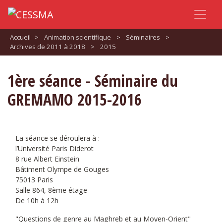
Accueil
>
Animation scientifique
>
Séminaires
>
Archives de 2011 à 2018
>
2015
1ère séance - Séminaire du
GREMAMO 2015-2016
La séance se déroulera à :
l’Université Paris Diderot
8 rue Albert Einstein
Bâtiment Olympe de Gouges
75013 Paris
Salle 864, 8ème étage
De 10h à 12h
"Questions de genre au Maghreb et au Moyen-Orient"